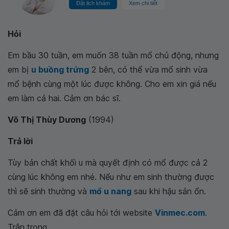
Đặt lịch khám
Xem chi tiết
Hỏi
Em bầu 30 tuần, em muốn 38 tuần mổ chủ động, nhưng
em bị
u buồng trứng
2 bên, có thể vừa mổ sinh vừa
mổ bệnh cùng một lúc được không. Cho em xin giá nếu
em làm cả hai. Cảm ơn bác sĩ.
Võ Thị Thùy Dương
(1994)
Trả lời
Tùy bản chất khối u mà quyết định có mổ được cả 2
cùng lúc không em nhé. Nếu như em sinh thường được
thì sẽ sinh thường và
mổ u nang
sau khi hậu sản ổn.
Cảm ơn em đã đặt câu hỏi tới website
Vinmec.com
.
Trân trọng.