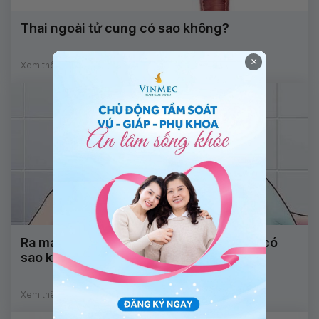
Thai ngoài tử cung có sao không?
×
Xem thêm
Ra máu trong giai đoạn sớm của thai kỳ có
sao không?
Xem thêm