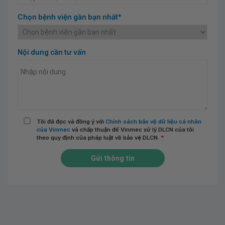
Chọn bệnh viện gần bạn nhất*
Nội dung cần tư vấn
Tôi đã đọc và đồng ý với
Chính sách bảo vệ dữ liệu cá nhân
của Vinmec
và chấp thuận để Vinmec xử lý DLCN của tôi
theo quy định của pháp luật về bảo vệ DLCN.
*
Gửi thông tin