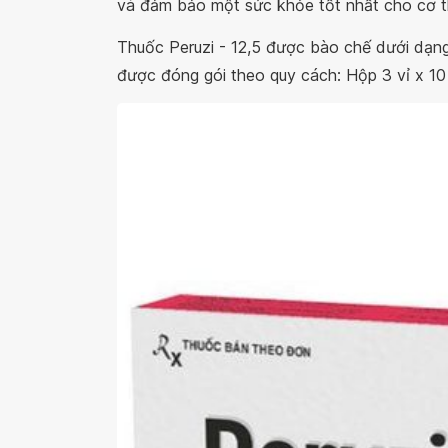
và đảm bảo một sức khỏe tốt nhất cho cơ t
Thuốc Peruzi - 12,5 được bào chế dưới dạng 
được đóng gói theo quy cách: Hộp 3 vỉ x 10 v