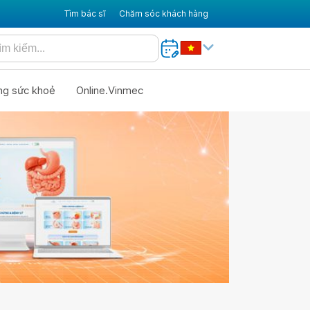
Tìm bác sĩ
Chăm sóc khách hàng
ng sức khoẻ
Online.Vinmec