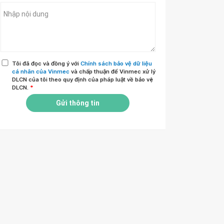
Tôi đã đọc và đồng ý với
Chính sách bảo vệ dữ liệu
cá nhân của Vinmec
và chấp thuận để Vinmec xử lý
DLCN của tôi theo quy định của pháp luật về bảo vệ
DLCN.
*
Gửi thông tin