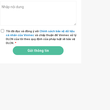
Tôi đã đọc và đồng ý với
Chính sách bảo vệ dữ liệu
cá nhân của Vinmec
và chấp thuận để Vinmec xử lý
DLCN của tôi theo quy định của pháp luật về bảo vệ
DLCN.
*
Gửi thông tin