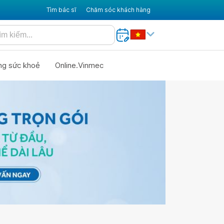
Tìm bác sĩ
Chăm sóc khách hàng
ng sức khoẻ
Online.Vinmec