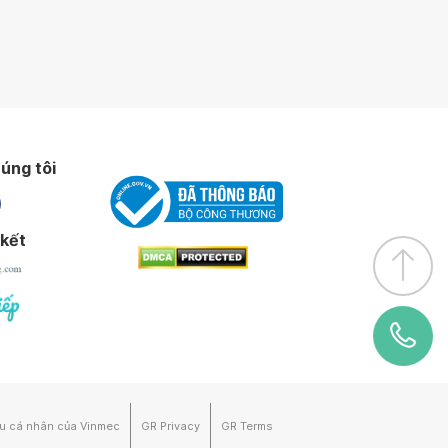
úng tôi
 kết
ệu cá nhân của Vinmec
GR Privacy
GR Terms