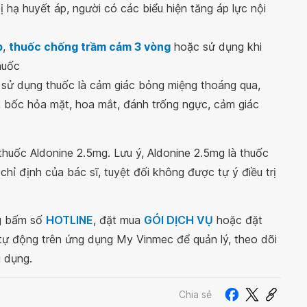
 hạ huyết áp, người có các biểu hiện tăng áp lực nội
p
,
thuốc chống trầm cảm 3 vòng
hoặc sử dụng khi
huốc
 sử dụng thuốc là cảm giác bỏng miệng thoáng qua,
 bốc hỏa mặt, hoa mắt, đánh trống ngực, cảm giác
thuốc Aldonine 2.5mg. Lưu ý, Aldonine 2.5mg là thuốc
hỉ định của bác sĩ, tuyệt đối không được tự ý điều trị
ng bấm số
HOTLINE
, đặt mua
GÓI DỊCH VỤ
hoặc đặt
 tự động trên ứng dụng My Vinmec để quản lý, theo dõi
g dụng.
Chia sẻ