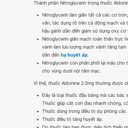
Thành phần Nitroglycerin trong thuốc Aldon
Nitroglycerin làm giãn tất cả các cơ tr
vân, tác dụng rõ trên cả động mạch và t
hậu gánh dẫn đến giảm sử dụng oxy cơ t
Nitroglycerin giãn mạch toàn thân trực t
vành làm lưu lượng mạch vành tăng tạm t
dẫn đến
hạ huyết áp
.
Nitroglycerin còn phân phối lại máu cho 
cho vùng dưới nội tâm mạc.
Vì thế, thuốc Aldonine 2.5mg thường được ch
Đây là loại thuốc đầu bảng mà các bác sĩ
Thuốc giúp cắt cơn đau nhanh chóng, có 
Thuốc dùng trong điều trị dự phòng các
Thuốc điều trị tăng huyết áp.
Do thuốc làm hẹp được diện tích thiếu má