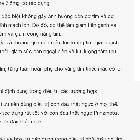
ine 2.5mg có tác dụng:
ơn, đặc biệt không gây ảnh hưởng đến cơ tim và cơ
ĩnh mạch lớn. Do đó, có thể làm giảm tiền gánh và
im và giảm công năng tim.
iếp và thoáng qua nên giảm lưu lượng tim, giãn mạch
hời, giảm sức cản ngoại biên và lưu lượng tâm thu
tim, tăng tuần hoàn phụ cho vùng tim thiếu máu có lợi
ỉ định dùng trong điều trị các trường hợp:
 ưu tiên dùng điều trị cơn đau thắt ngực ở mọi thể.
tác dụng rất tốt với cơn đau thắt ngực Prinzmetal.
 cơn đau thắt ngực.
u và hoại tử nên dùng trong điều trị nhồi máu cơ tim