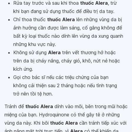
Rửa tay trước và sau khi thoa
thuốc Alera
, trừ
khi bạn đang sử dụng thuốc để điều trị da tay.
Chỉ thoa thuốc
thuốc Alera
lên những vùng da bị
ảnh hưởng cần được làm sáng, cố gắng không để
bất kỳ loại thuốc nào dính lên vùng da xung quanh
những khu vực này.
Không sử dụng
Alera
trên vết thương hở hoặc
trên da bị cháy nắng, cháy gió, khô, nứt nẻ hoặc
kích ứng.
Gọi cho bác sĩ nếu các triệu chứng của bạn
không cải thiện sau 2 tháng hoặc nếu tình trạng
trở nên tồi tệ hơn.
Tránh để
thuốc Alera
dính vào môi, bên trong mũi hoặc
miệng của bạn. Hydroquinone có thể gây tê ở những
vùng da này. Khi bôi
thuốc Alera
cần tránh tiếp xúc với
ánh nắng mặt trời trực tiếp, vì
Alera
có thể khiến da