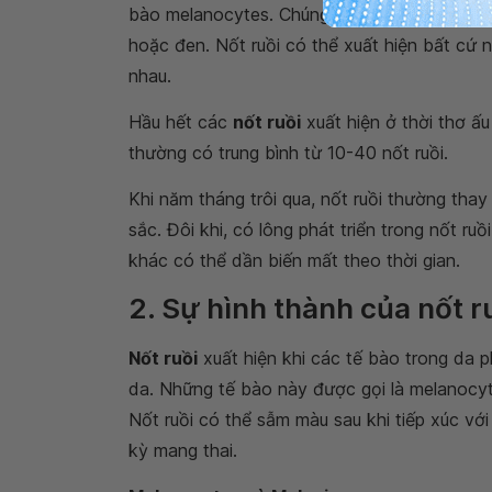
bào melanocytes. Chúng được nhìn thấy trên
hoặc đen. Nốt ruồi có thể xuất hiện bất cứ nơ
nhau.
Hầu hết các
nốt ruồi
xuất hiện ở thời thơ ấ
thường có trung bình từ 10-40 nốt ruồi.
Khi năm tháng trôi qua, nốt ruồi thường tha
sắc. Đôi khi, có lông phát triển trong nốt ru
khác có thể dần biến mất theo thời gian.
2. Sự hình thành của nốt r
Nốt ruồi
xuất hiện khi các tế bào trong da p
da. Những tế bào này được gọi là melanocyte
Nốt ruồi có thể sẫm màu sau khi tiếp xúc với
kỳ mang thai.