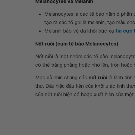
Melanocytes và Melanin
Melanocytes là các tế bào nằm ở phần dư
tạo ra sắc tố gọi là melanin, tạo màu c
Melanin bảo vệ da khỏi bức xạ
tia cực 
Nốt ruồi (cụm tế bào Melanocytes)
Nốt ruồi là một nhóm các tế bào melanocyte
có thể bằng phẳng hoặc nhô lên, tròn hoặc 
Mặc dù nhìn chung các
nốt ruồi
là lành tính
thư. Dấu hiệu đầu tiên của khối u ác tính th
của nốt ruồi hiện có hoặc xuất hiện của một 