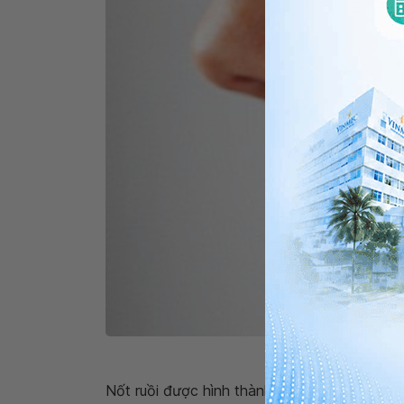
Nốt ruồi được hình th
Nốt ruồi được hình thành từ phần dưới của 