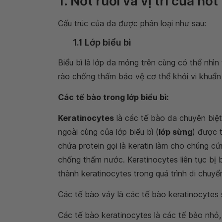
1. Nốt ruồi và vị trí của nố
Cấu trúc của da được phân loại như sau:
1.1 Lớp biểu bì
Biểu bì là lớp da mỏng trên cùng có thể nh
rào chống thấm bảo vệ cơ thể khỏi vi khuẩn
Các tế bào trong lớp biểu bì:
Keratinocytes
là các tế bào da chuyên biệt
ngoài cùng của lớp biểu bì (
lớp sừng
) được 
chứa protein gọi là keratin làm cho chúng cứ
chống thấm nước. Keratinocytes liên tục bị 
thành keratinocytes trong quá trình di chuyể
Các tế bào vảy là các tế bào keratinocytes s
Các tế bào keratinocytes là các tế bào nhỏ, 