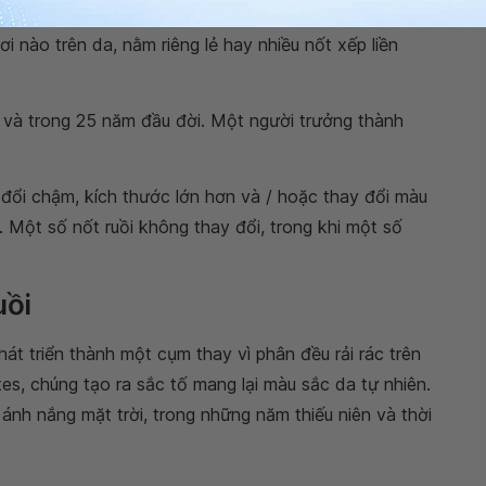
 da khi có sự thay đổi màu sắc da thành màu nâu
i nào trên da, nằm riêng lẻ hay nhiều nốt xếp liền
u và trong 25 năm đầu đời. Một người trưởng thành
y đổi chậm, kích thước lớn hơn và / hoặc thay đổi màu
ồi. Một số nốt ruồi không thay đổi, trong khi một số
uồi
hát triển thành một cụm thay vì phân đều rải rác trên
s, chúng tạo ra sắc tố mang lại màu sắc da tự nhiên.
 ánh nắng mặt trời, trong những năm thiếu niên và thời