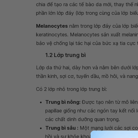
chia để tạo ra các tế bào da mới, thay thế 
phần lớn lớp đáy (lớp trong cùng của lớp biểu
Melanocytes
nằm trong lớp đáy của lớp biể
keratinocytes. Melanocytes sản xuất melanin
bảo vệ chống lại tác hại của bức xạ tia cực 
1.2 Lớp trung bì
Lớp da thứ hai, dày hơn và nằm bên dưới lớ
thần kinh, sợi cơ, tuyến dầu, mồ hôi, và nang
Có 2 lớp nhỏ trong lớp trung bì:
Trung bì nông:
Được tạo nên từ mô liên 
papillae giống như các ngón tay kết nối l
các chất dinh dưỡng quan trọng.
Trung bì sâu :
Một mạng lưới các sợi col
hồi và sự khỏe khoắn. Là nơi chứa một 