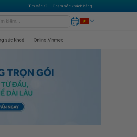
Tìm bác sĩ
Chăm sóc khách hàng
ng sức khoẻ
Online.Vinmec