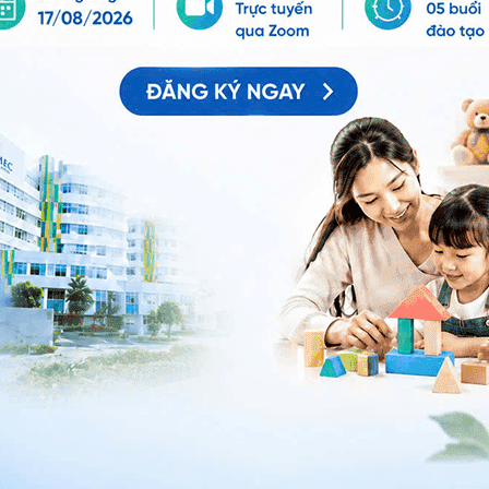
ành từ phần dưới của lớp biểu bì da
lớp biểu bì do sự phân bố không đồng đều của các tế