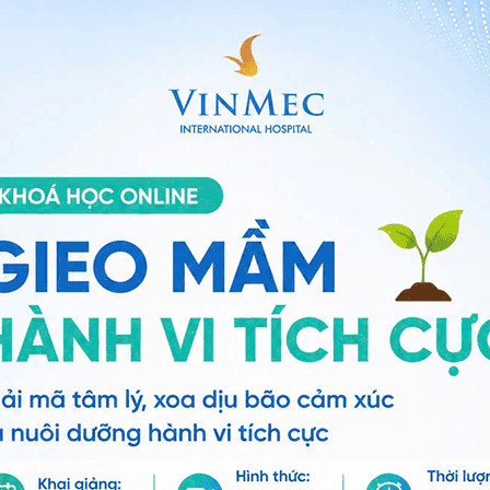
 lông.
ỡ dày và mô liên kết bên dưới lớp trung bì.
cung cấp máu và bạch huyết phong phú. Nó cách nhiệt
hư một bộ giảm xóc giúp bảo vệ các mô và cơ quan dưới
ng dự trữ.