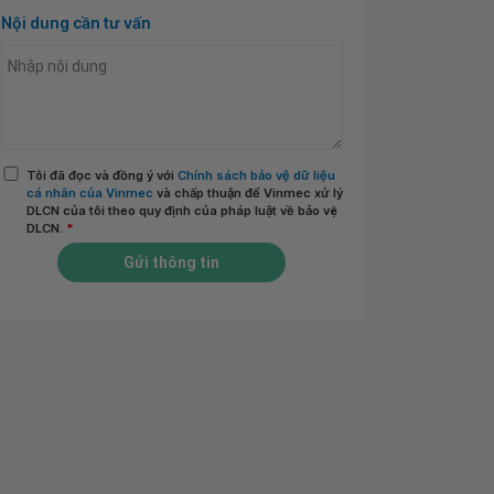
Nội dung cần tư vấn
Tôi đã đọc và đồng ý với
Chính sách bảo vệ dữ liệu
cá nhân của Vinmec
và chấp thuận để Vinmec xử lý
DLCN của tôi theo quy định của pháp luật về bảo vệ
DLCN.
*
Gửi thông tin