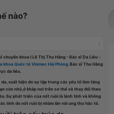
hế nào?
ĩ chuyên khoa I Lê Thị Thu Hằng - Bác sĩ Da Liễu -
Đa khoa Quốc tế Vinmec Hải Phòng
. Bác sĩ Thu Hằng
ực da liễu.
da, xuất hiện do sự tập trung các yếu tố làm tăng
bạn còn nhỏ,ở khắp nơi trên cơ thể và thay đổi theo
ều. Sự phát triển của nốt ruồi là lành tính và không
à ác tính do nốt ruồi bị nhầm lẫn với ung thư hắc tố.