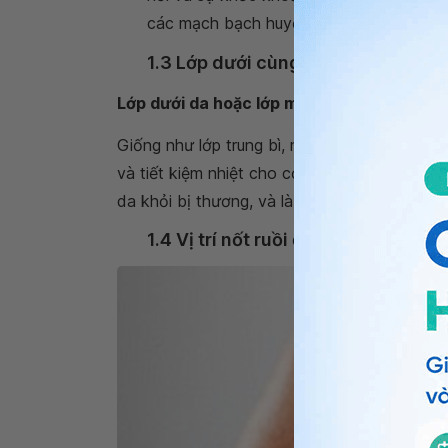
các mạch bạch huyết, các tuyến và nang
1.3 Lớp dưới cùng (lớp mỡ dưới da)
Lớp dưới da hoặc lớp mỡ dưới da:
Một lớp m
Giống như lớp trung bì, nó chứa một nguồn 
và tiết kiệm nhiệt cho cơ thể, hoạt động n
da khỏi bị thương, và là một nguồn năng lượ
1.4 Vị trí nốt ruồi ở trên da