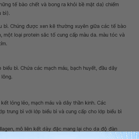
những tế bào chết và bong ra khỏi bề mặt da) chiếm
 bì).
u bì. Chúng được xen kẽ thường xuyên giữa các tế bào
, một loại protein sắc tố cung cấp màu da. màu tóc và
tím.
p biểu bì. Chứa các mạch máu, bạch huyết, đầu dây
 lông.
kết lỏng lẻo, mạch máu và dây thần kinh. Các
ớp trung bì với lớp biểu bì và cung cấp cho lớp biểu bì
lagen, mô liên kết dày đặc mang lại cho da độ đàn
lượng lớn các mạch máu, dây thần kinh, cũng như