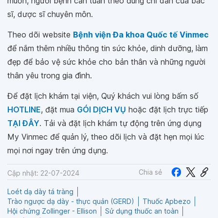
muốn, người bệnh cần tuân theo đúng chỉ dẫn của bác
sĩ, dược sĩ chuyên môn.
Theo dõi website
Bệnh viện Đa khoa Quốc tế Vinmec
để nắm thêm nhiều thông tin sức khỏe, dinh dưỡng, làm
đẹp để bảo vệ sức khỏe cho bản thân và những người
thân yêu trong gia đình.
Để đặt lịch khám tại viện, Quý khách vui lòng bấm số
HOTLINE
, đặt mua
GÓI DỊCH VỤ
hoặc đặt lịch trực tiếp
TẠI ĐÂY
. Tải và đặt lịch khám tự động trên ứng dụng
My Vinmec để quản lý, theo dõi lịch và đặt hẹn mọi lúc
mọi nơi ngay trên ứng dụng.
Chia sẻ
Cập nhật: 22-07-2024
Loét dạ dày tá tràng
Trào ngược dạ dày - thực quản (GERD)
Thuốc Apbezo
Hội chứng Zollinger - Ellison
Sử dụng thuốc an toàn