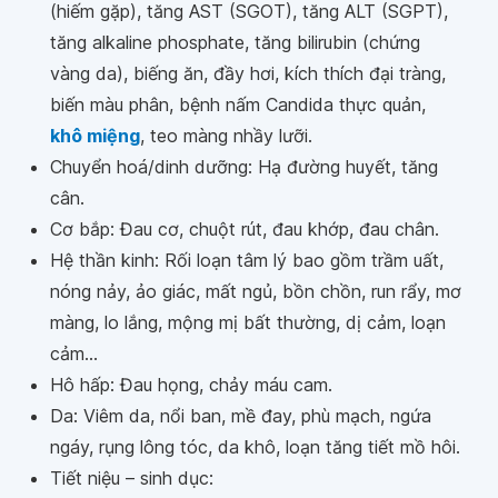
(hiếm gặp), tăng AST (SGOT), tăng ALT (SGPT),
tăng alkaline phosphate, tăng bilirubin (chứng
vàng da), biếng ăn, đầy hơi, kích thích đại tràng,
biến màu phân, bệnh nấm Candida thực quản,
khô miệng
, teo màng nhầy lưỡi.
Chuyển hoá/dinh dưỡng: Hạ đường huyết, tăng
cân.
Cơ bắp: Đau cơ, chuột rút, đau khớp, đau chân.
Hệ thần kinh: Rối loạn tâm lý bao gồm trầm uất,
nóng nảy, ảo giác, mất ngủ, bồn chồn, run rẩy, mơ
màng, lo lắng, mộng mị bất thường, dị cảm, loạn
cảm...
Hô hấp: Đau họng, chảy máu cam.
Da: Viêm da, nổi ban, mề đay, phù mạch, ngứa
ngáy, rụng lông tóc, da khô, loạn tăng tiết mồ hôi.
Tiết niệu – sinh dục: