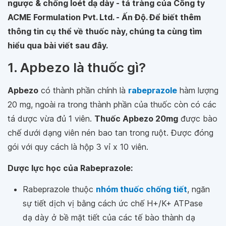
ngược & chống loét dạ dày - tá tràng của Công ty
ACME Formulation Pvt. Ltd. - Ấn Độ. Để biết thêm
thông tin cụ thể về thuốc này, chúng ta cùng tìm
hiểu qua bài viết sau đây.
1. Apbezo là thuốc gì?
Apbezo
có thành phần chính là
rabeprazole
hàm lượng
20 mg, ngoài ra trong thành phần của thuốc còn có các
tá dược vừa đủ 1 viên.
Thuốc Apbezo 20mg
được bào
chế dưới dạng viên nén bao tan trong ruột. Được đóng
gói với quy cách là hộp 3 vỉ x 10 viên.
Dược lực học của Rabeprazole:
Rabeprazole thuộc
nhóm thuốc chống tiết
, ngăn
sự tiết dịch vị bằng cách ức chế H+/K+ ATPase
dạ dày ở bề mặt tiết của các tế bào thành dạ