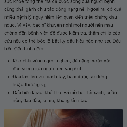
sức khỏe tổng thể mà cả cuộc sống của người bệnh
cũng phải gánh chịu tác động nặng nề. Ngoài ra, có quá
nhiều bệnh lý nguy hiểm liên quan đến triệu chứng đau
ngực. Vì vậy, bác sĩ khuyến nghị mọi người nên mau
chóng đến bệnh viện để được kiểm tra, thậm chí là cấp
cứu nếu cơ thể bộc lộ bất kỳ dấu hiệu nào như sau:Dấu
hiệu điển hình gồm:
Khó chịu vùng ngực: nghẹn, đè nặng, xoắn vặn,
đau vùng giữa ngực trên vài phút;
Đau lan: lên vai, cánh tay, hàm dưới, sau lưng
hoặc thượng vị;
Dấu hiệu khác: khó thở, vã mồ hôi, tái xanh, buồn
nôn, đau đầu, lơ mơ, không tỉnh táo.