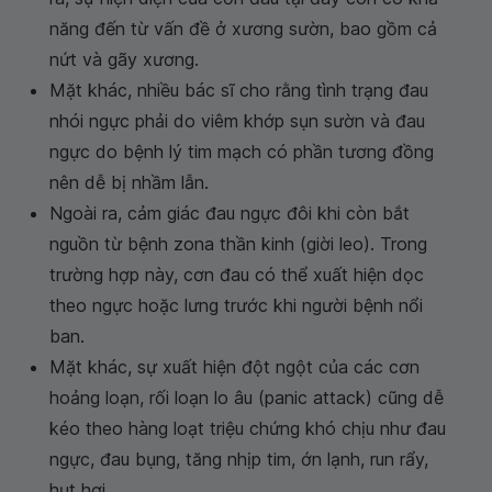
năng đến từ vấn đề ở xương sườn, bao gồm cả
nứt và gãy xương.
Mặt khác, nhiều bác sĩ cho rằng tình trạng đau
nhói ngực phải do viêm khớp sụn sườn và đau
ngực do bệnh lý tim mạch có phần tương đồng
nên dễ bị nhầm lẫn.
Ngoài ra, cảm giác đau ngực đôi khi còn bắt
nguồn từ bệnh zona thần kinh (giời leo). Trong
trường hợp này, cơn đau có thể xuất hiện dọc
theo ngực hoặc lưng trước khi người bệnh nổi
ban.
Mặt khác, sự xuất hiện đột ngột của các cơn
hoảng loạn, rối loạn lo âu (panic attack) cũng dễ
kéo theo hàng loạt triệu chứng khó chịu như đau
ngực, đau bụng, tăng nhịp tim, ớn lạnh, run rẩy,
hụt hơi...