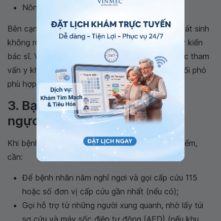
Nôn hoặc buồn nôn.
Bên cạnh đó, khi cơn đau thắt ngực đột ngột phát sinh
không rõ nguyên nhân, bạn vui lòng tham khảo ý kiến
bác sĩ. Vì cơ địa mỗi người là khác nhau, nên việc tham
vấn y khoa có thể giúp bạn lựa chọn giải pháp đối phó
phù hợp nhất.
3. Bạn cần làm gì khi bị đau
ngực?
Khi bệnh nhân có các dấu hiệu đau ngực nguy hiểm,
cần:
Để bệnh nhân nằm nghỉ ngơi và gọi cấp cứu 115
hoặc số đơn vị cấp cứu gần nhất (nếu có);
Gọi hỗ trợ từ những người xung quanh, nhờ lấy túi
sơ cứu và máy sốc điện tự động (AED) (nếu khu