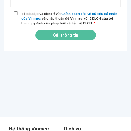
Tôi đã đọc và đồng ý với
Chính sách bảo vệ dữ liệu cá nhân
của Vinmec
và chấp thuận để Vinmec xử lý DLCN của tôi
theo quy định của pháp luật về bảo vệ DLCN.
*
Gửi thông tin
Hệ thống Vinmec
Dịch vụ