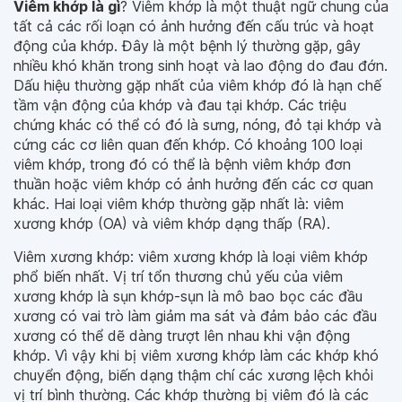
Viêm khớp là gì
? Viêm khớp là một thuật ngữ chung của
tất cả các rối loạn có ảnh hưởng đến cấu trúc và hoạt
động của khớp. Đây là một bệnh lý thường gặp, gây
nhiều khó khăn trong sinh hoạt và lao động do đau đớn.
Dấu hiệu thường gặp nhất của viêm khớp đó là hạn chế
tầm vận động của khớp và đau tại khớp. Các triệu
chứng khác có thể có đó là sưng, nóng, đỏ tại khớp và
cứng các cơ liên quan đến khớp. Có khoảng 100 loại
viêm khớp, trong đó có thể là bệnh viêm khớp đơn
thuần hoặc viêm khớp có ảnh hưởng đến các cơ quan
khác. Hai loại viêm khớp thường gặp nhất là: viêm
xương khớp (OA) và viêm khớp dạng thấp (RA).
Viêm xương khớp: viêm xương khớp là loại viêm khớp
phổ biến nhất. Vị trí tổn thương chủ yếu của viêm
xương khớp là sụn khớp-sụn là mô bao bọc các đầu
xương có vai trò làm giảm ma sát và đảm bảo các đầu
xương có thể dẽ dàng trượt lên nhau khi vận động
khớp. Vì vậy khi bị viêm xương khớp làm các khớp khó
chuyển động, biến dạng thậm chí các xương lệch khỏi
vị trí bình thường. Các khớp thường bị viêm đó là các