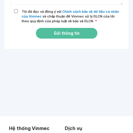
Tôi đã đọc và đồng ý với
Chính sách bảo vệ dữ liệu cá nhân
của Vinmec
và chấp thuận để Vinmec xử lý DLCN của tôi
theo quy định của pháp luật về bảo vệ DLCN.
*
Gửi thông tin
Hệ thống Vinmec
Dịch vụ