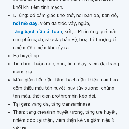
khối khi tiêm tĩnh mạch.
Dị ứng: có cảm giác khó thở, nổi ban da, ban đỏ,
nổi mề đay
, viêm da tróc vảy, ngứa,
tăng bạch cầu ái toan
, sốt,... Phản ứng quá mẫn
như phù mạch, shock phản vệ, hoại tử thượng bì
nhiễm độc hiếm khi xảy ra.
Hạ huyết áp
Tiêu hoá: buồn nôn, nôn, tiêu chảy, viêm đại tràng
màng giả
Máu: giảm tiểu cầu, tăng bạch cầu, thiếu máu bao
gồm thiếu máu tán huyết, suy tủy xương, chứng
tan máu, thời gian prothrombin kéo dài.
Tại gan: vàng da, tăng transaminase
Thận: tăng creatinin huyết tương, tăng ure huyết,
nhiễm độc tại thận, viêm thận kẽ và giảm niệu ít
xảy ra.