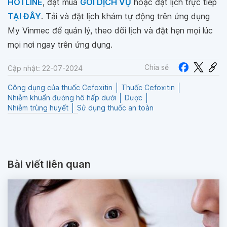
HOTLINE
, đặt mua
GÓI DỊCH VỤ
hoặc đặt lịch trực tiếp
TẠI ĐÂY
. Tải và đặt lịch khám tự động trên ứng dụng
My Vinmec để quản lý, theo dõi lịch và đặt hẹn mọi lúc
mọi nơi ngay trên ứng dụng.
Chia sẻ
Cập nhật: 22-07-2024
Công dụng của thuốc Cefoxitin
Thuốc Cefoxitin
Nhiễm khuẩn đường hô hấp dưới
Dược
Nhiễm trùng huyết
Sử dụng thuốc an toàn
Bài viết liên quan