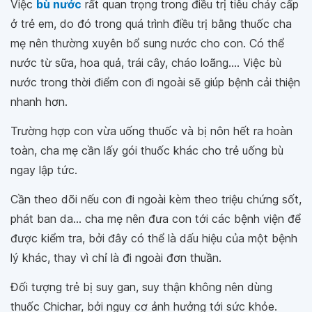
Việc
bù nước
rất quan trọng trong điều trị tiêu chảy cấp
ở trẻ em, do đó trong quá trình điều trị bằng thuốc cha
mẹ nên thường xuyên bổ sung nước cho con. Có thể
nước từ sữa, hoa quả, trái cây, cháo loãng.... Việc bù
nước trong thời điểm con đi ngoài sẽ giúp bệnh cải thiện
nhanh hơn.
Trường hợp con vừa uống thuốc và bị nôn hết ra hoàn
toàn, cha mẹ cần lấy gói thuốc khác cho trẻ uống bù
ngay lập tức.
Cần theo dõi nếu con đi ngoài kèm theo triệu chứng sốt,
phát ban da... cha mẹ nên đưa con tới các bệnh viện để
được kiểm tra, bởi đây có thể là dấu hiệu của một bệnh
lý khác, thay vì chỉ là đi ngoài đơn thuần.
Đối tượng trẻ bị suy gan, suy thận không nên dùng
thuốc Chichar, bởi nguy cơ ảnh hưởng tới sức khỏe.