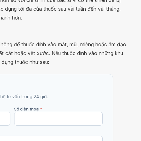
hơn so với chỉ định của bác sĩ vì có thể khiến da bị
c dụng tối đa của thuốc sau vài tuần đến vài tháng.
hanh hơn.
Không để thuốc dính vào mắt, mũi, miệng hoặc âm đạo.
ết cắt hoặc vết xước. Nếu thuốc dính vào những khu
ử dụng thuốc như sau:
 hệ tư vấn trong 24 giờ.
Số điện thoại
*