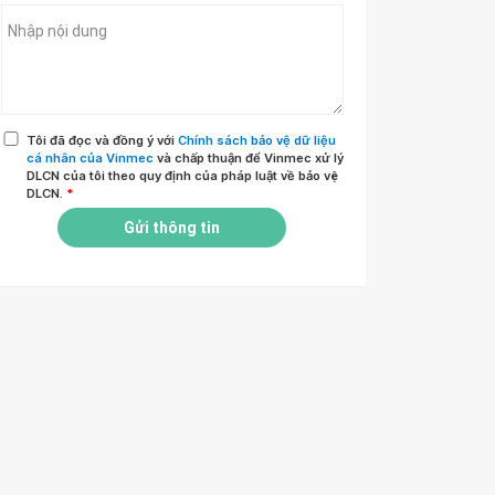
Tôi đã đọc và đồng ý với
Chính sách bảo vệ dữ liệu
cá nhân của Vinmec
và chấp thuận để Vinmec xử lý
DLCN của tôi theo quy định của pháp luật về bảo vệ
DLCN.
*
Gửi thông tin