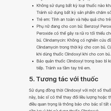
Không sử dụng bất kỳ loại thuốc nào khác
Tránh sử dụng bất kỳ sản phẩm chăm só
Trẻ em: Tính an toàn và hiệu quả cho trẻ
Phụ nữ đang cho con bú: Benzoyl Perox
Peroxide có thể gây ra rủi ro tối thiểu 
bú. Clindamycin: Không có nghiên cứu đầ
Clindamycin trong thời kỳ cho con bú. Câ
khi dùng thuốc Clindoxyl khi cho con bú.
Bảo quản thuốc Clindoxyl trong bao bì kí
tiếp. Tránh xa tầm tay trẻ em.
5. Tương tác với thuốc
Sử dụng đồng thời Clindoxyl với một số thu
này, bác sĩ có thể thay đổi liều lượng hoặc t
điều quan trọng là thông báo cho bác sĩ tất