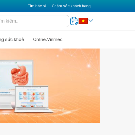
Tìm bác sĩ
Chăm sóc khách hàng
ng sức khoẻ
Online.Vinmec