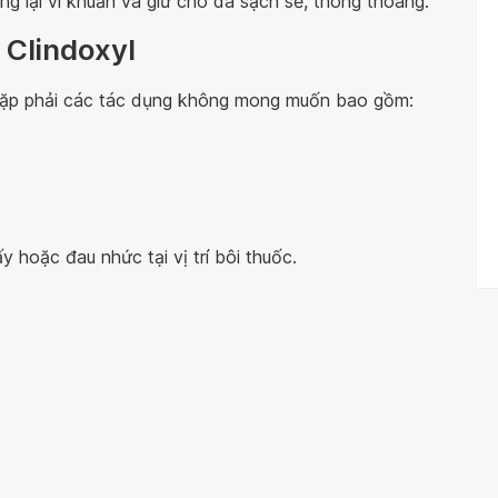
g lại vi khuẩn và giữ cho da sạch sẽ, thông thoáng.
 Clindoxyl
 gặp phải các tác dụng không mong muốn bao gồm:
ấy hoặc đau nhức tại vị trí bôi thuốc.