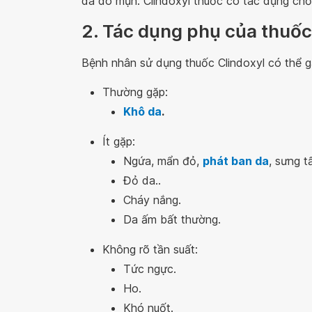
da do mụn. Clindoxyl thuốc có tác dụng chốn
2. Tác dụng phụ của thuốc
Bệnh nhân sử dụng thuốc Clindoxyl có thể
Thường gặp:
Khô da
.
Ít gặp:
Ngứa, mẩn đỏ,
phát ban da
, sưng t
Đỏ da..
Cháy nắng.
Da ấm bất thường.
Không rõ tần suất:
Tức ngực.
Ho.
Khó nuốt.