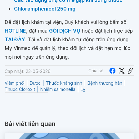
Các tác dụng phụ có thể gặp khi dùng thuốc
Chloramphenicol 250 mg
Để đặt lịch khám tại viện, Quý khách vui lòng bấm số
HOTLINE
, đặt mua
GÓI DỊCH VỤ
hoặc đặt lịch trực tiếp
TẠI ĐÂY
. Tải và đặt lịch khám tự động trên ứng dụng
My Vinmec để quản lý, theo dõi lịch và đặt hẹn mọi lúc
mọi nơi ngay trên ứng dụng.
Chia sẻ
Cập nhật: 23-05-2026
Viêm phổi
Dược
Thuốc kháng sinh
Bệnh thương hàn
Thuốc Cloroxit
Nhiễm salmonella
Lỵ
Bài viết liên quan