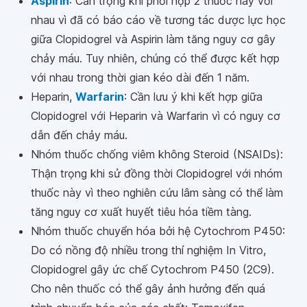
Aspirin
: Cẩn trọng khi phối hợp 2 thuốc này với
nhau vì đã có báo cáo về tương tác dược lực học
giữa Clopidogrel và Aspirin làm tăng nguy cơ gây
chảy máu. Tuy nhiên, chúng có thể được kết hợp
với nhau trong thời gian kéo dài đến 1 năm.
Heparin,
Warfarin
: Cần lưu ý khi kết hợp giữa
Clopidogrel với Heparin và Warfarin vì có nguy cơ
dẫn đến chảy máu.
Nhóm thuốc chống viêm không Steroid (NSAIDs):
Thận trọng khi sử đồng thời Clopidogrel với nhóm
thuốc này vì theo nghiên cứu lâm sàng có thể làm
tăng nguy cơ xuất huyết tiêu hóa tiềm tàng.
Nhóm thuốc chuyển hóa bởi hệ Cytochrom P450:
Do có nồng độ nhiều trong thí nghiệm In Vitro,
Clopidogrel gây ức chế Cytochrom P450 (2C9).
Cho nên thuốc có thể gây ảnh hưởng đến quá