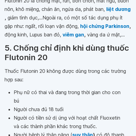
Flutonin 20 là chóng mặt, run, bồn chồn, mất ngủ, buồn
nôn, khô miệng, chán ăn, ngứa da, phát ban,
liệt dương
,
giảm tình dục,...Ngoài ra, có một số tác dụng phụ ít
gặp như: ngất, rối loạn vận động,
hội chứng Parkinson
,
động kinh, Lupus ban đỏ,
viêm gan
,
vàng da ứ mật,...
5. Chống chỉ định khi dùng thuốc
Flutonin 20
Thuốc Flutonin 20 không được dùng trong các trường
hợp sau:
Phụ nữ có thai và đang trong thời gian cho con
bú
Người chưa đủ 18 tuổi
Người có tiền sử dị ứng với hoạt chất Fluoxetin
và các thành phần khác trong thuốc.
Người bệnh lý thận nặng (
suy thận
)
có độ thanh