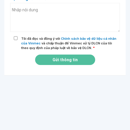
Tôi đã đọc và đồng ý với
Chính sách bảo vệ dữ liệu cá nhân
của Vinmec
và chấp thuận để Vinmec xử lý DLCN của tôi
theo quy định của pháp luật về bảo vệ DLCN.
*
Gửi thông tin