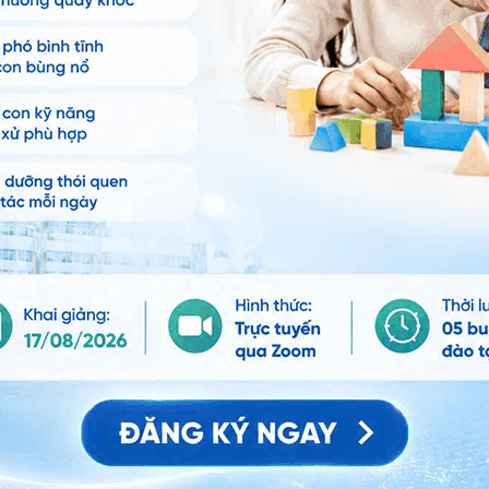
 máu cơ tim
: Nhóm bệnh nhân dùng Metformin (11
ăn kiêng (18 ca bệnh / 1000 bệnh nhân – năm).
50mg
, nồng độ đạt đỉnh trong huyết tương của
 4 – 12 giờ, tương đương 1193 ng / mL. Thông qua chỉ
ạng thái đói và no cho thấy,
Glucophage 750 xr
có
, liều 1500mg.
iai đoạn ổn định, chỉ số AUC và Cmax có xu hướng tăng
 Metformin viên phóng thích kéo dài liều 2000mg, chỉ số
phóng thích tức thì liều 100mg, uống 2 lần / ngày.
hỉ số AUC giảm 30%, tuy nhiên không ảnh hưởng đến
 dài, độ hấp thu trùng bình của metformin hầu như
c ăn. Ngoài ra, sau khi dùng liều metformin lặp lại lên