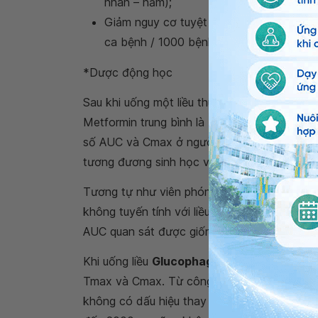
nhân – năm);
Giảm nguy cơ tuyệt đối biến chứng
nhồi
ca bệnh / 1000 bệnh nhân – năm), nhóm 
*Dược động học
Sau khi uống một liều thuốc
Glucophage 7
Metformin trung bình là 5 giờ, trong vòng từ
số AUC và Cmax ở người khỏe mạnh trong tr
tương đương sinh học với glucophage 500 xr
Tương tự như viên phóng thích tức thì, ở g
không tuyến tính với liều dùng. Sau khi uống
AUC quan sát được giống với Metformin viên 
Khi uống liều
Glucophage 750mg
lúc đói, c
Tmax và Cmax. Từ công thức phóng thích kéo
không có dấu hiệu thay đổi bởi thành phần thứ