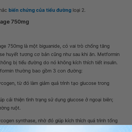
 mắc
biến chứng của tiểu đường
loại 2.
phage 750mg
ge 750mg là một biguanide, có vai trò chống tăng
se huyết tương cơ bản cũng như sau khi ăn. Metformin
ông bị tiểu đường do nó không kích thích tiết insulin.
tformin thường bao gồm 3 con đường:
cogen, từ đó làm giảm quá trình tạo glucose trong
úp cải thiện tình trạng sử dụng glucose ở ngoại biên;
ường ruột.
cogen synthase, nhờ đó giúp kích thích quá trình tổng
g góp phần gia tăng sự vận chuyển glucose màng