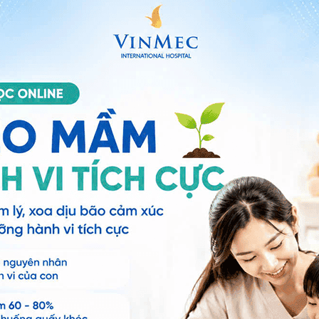
, Metformin còn có vai trò quan trọng đối với sự
sàng cho thấy, ở các liều điều trị, Metformin có tác
sterol LDL
và
triglyceride
.
ệu quả kiểm soát mức đường huyết lâu dài ở những
ều trị bởi Metformin phóng thích tức thì (được áp dụng
cụ thể:
hứng do bệnh tiểu đường loại 2: Nhóm bệnh nhân
nh nhân - năm), nhóm ăn kiêng (43.3 ca bệnh /
tiểu đường loại 2: Nhóm bệnh nhân dùng Metformin
nhóm ăn kiêng (12.7 ca bệnh /1000 bệnh nhân – năm);
ến bệnh tiểu đường loại 2: Nhóm bệnh nhân dùng
ân – năm), nhóm ăn kiêng (20.6 ca bệnh / 1000 bệnh