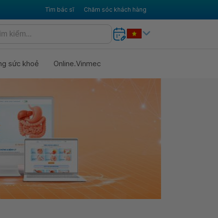
Tìm bác sĩ
Chăm sóc khách hàng
ng sức khoẻ
Online.Vinmec