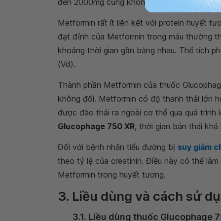
đến 2000mg cũng không ghi nhận sự ích tụ 
Metformin rất ít liên kết với protein huyết 
đạt đỉnh của Metformin trong máu thường thấ
khoảng thời gian gần bằng nhau. Thể tích p
(Vd).
Thành phần Metformin của thuốc Glucophage
không đổi. Metformin có độ thanh thải lớn 
được đào thải ra ngoài cơ thể qua quá trình l
Glucophage 750 XR
, thời gian bán thái khả
Đối với bệnh nhân tiểu đường bị
suy giảm c
theo tỷ lệ của creatinin. Điều này có thể là
Metformin trong huyết tương.
3. Liều dùng và cách sử 
3.1. Liều dùng thuốc Glucophage