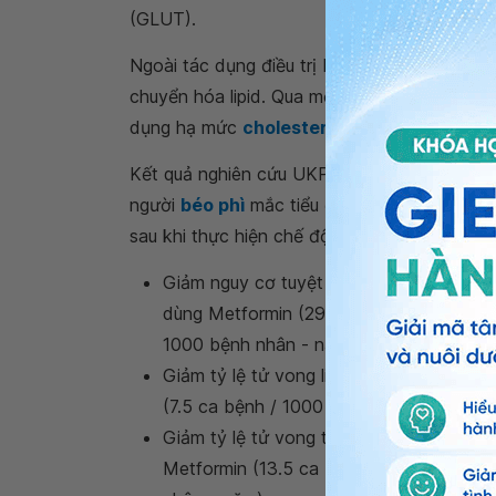
(GLUT).
Ngoài tác dụng điều trị bệnh đái tháo đường
chuyển hóa lipid. Qua một số nghiên cứu lâm 
dụng hạ mức
cholesterol toàn phần
,
chole
Kết quả nghiên cứu UKPDS đã chứng minh hi
người
béo phì
mắc tiểu đường loại 2 được đi
sau khi thực hiện chế độ ăn kiêng thất bại), 
Giảm nguy cơ tuyệt đối mắc các biến c
dùng Metformin (29.8 ca bệnh / 1000 bệ
1000 bệnh nhân - năm);
Giảm tỷ lệ tử vong liên quan đến bệnh 
(7.5 ca bệnh / 1000 bệnh nhân - năm), 
Giảm tỷ lệ tử vong toàn bộ liên quan đ
Metformin (13.5 ca bệnh / 1000 bệnh nh