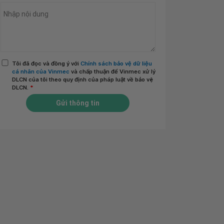
Tôi đã đọc và đồng ý với
Chính sách bảo vệ dữ liệu
cá nhân của Vinmec
và chấp thuận để Vinmec xử lý
DLCN của tôi theo quy định của pháp luật về bảo vệ
DLCN.
*
Gửi thông tin