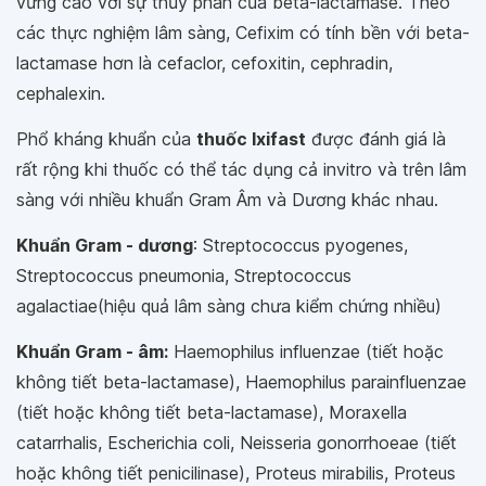
vững cao với sự thủy phân của beta-lactamase. Theo
các thực nghiệm lâm sàng, Cefixim có tính bền với beta-
lactamase hơn là cefaclor, cefoxitin, cephradin,
cephalexin.
Phổ kháng khuẩn của
thuốc Ixifast
được đánh giá là
rất rộng khi thuốc có thể tác dụng cả invitro và trên lâm
sàng với nhiều khuẩn Gram Âm và Dương khác nhau.
Khuẩn Gram - dương
: Streptococcus pyogenes,
Streptococcus pneumonia, Streptococcus
agalactiae(hiệu quả lâm sàng chưa kiểm chứng nhiều)
Khuẩn Gram - âm:
Haemophilus influenzae (tiết hoặc
không tiết beta-lactamase), Haemophilus parainfluenzae
(tiết hoặc không tiết beta-lactamase), Moraxella
catarrhalis, Escherichia coli, Neisseria gonorrhoeae (tiết
hoặc không tiết penicilinase), Proteus mirabilis, Proteus