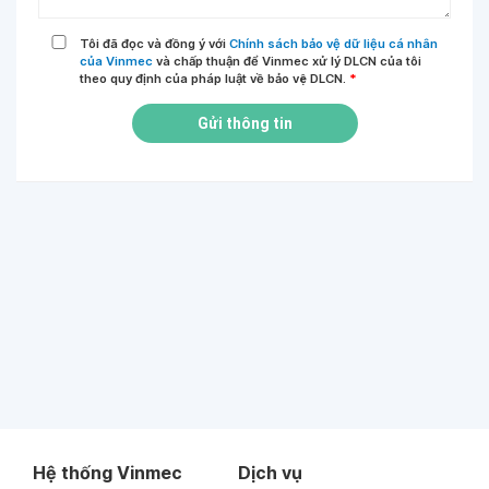
Tôi đã đọc và đồng ý với
Chính sách bảo vệ dữ liệu cá nhân
của Vinmec
và chấp thuận để Vinmec xử lý DLCN của tôi
theo quy định của pháp luật về bảo vệ DLCN.
*
Gửi thông tin
Hệ thống Vinmec
Dịch vụ