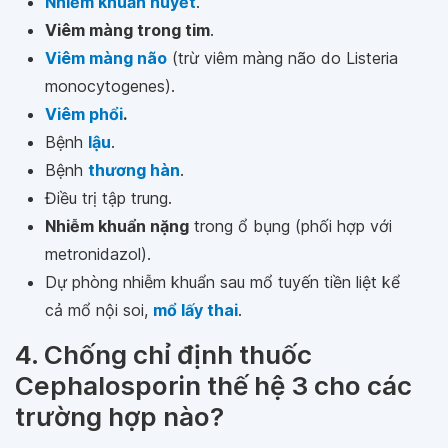
Nhiễm khuẩn huyết
.
Viêm màng trong tim
.
Viêm màng não
(trừ viêm màng não do Listeria
monocytogenes).
Viêm phổi
.
Bệnh
lậu
.
Bệnh
thương hàn
.
Điều trị tập trung.
Nhiễm khuẩn nặng
trong ổ bụng (phối hợp với
metronidazol).
Dự phòng nhiễm khuẩn sau mổ tuyến tiền liệt kể
cả mổ nội soi,
mổ lấy thai
.
4. Chống chỉ định thuốc
Cephalosporin thế hệ 3 cho các
trường hợp nào?