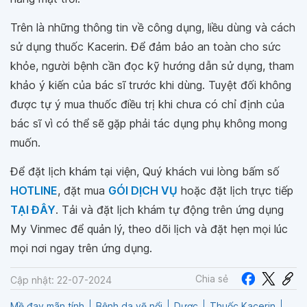
Trên là những thông tin về công dụng, liều dùng và cách
sử dụng thuốc Kacerin. Để đảm bảo an toàn cho sức
khỏe, người bệnh cần đọc kỹ hướng dẫn sử dụng, tham
khảo ý kiến của bác sĩ trước khi dùng. Tuyệt đối không
được tự ý mua thuốc điều trị khi chưa có chỉ định của
bác sĩ vì có thể sẽ gặp phải tác dụng phụ không mong
muốn.
Để đặt lịch khám tại viện, Quý khách vui lòng bấm số
HOTLINE
, đặt mua
GÓI DỊCH VỤ
hoặc đặt lịch trực tiếp
TẠI ĐÂY
. Tải và đặt lịch khám tự động trên ứng dụng
My Vinmec để quản lý, theo dõi lịch và đặt hẹn mọi lúc
mọi nơi ngay trên ứng dụng.
Chia sẻ
Cập nhật: 22-07-2024
Mề đay mãn tính
Bệnh da vẽ nổi
Dược
Thuốc Kacerin