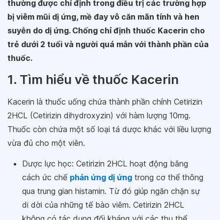
thường được chỉ định trong điều trị các trường hợp
bị viêm mũi dị ứng, mề đay vô căn mãn tính và hen
suyễn do dị ứng. Chống chỉ định thuốc Kacerin cho
trẻ dưới 2 tuổi và người quá mẫn với thành phần của
thuốc.
1. Tìm hiểu về thuốc Kacerin
Kacerin là thuốc uống chứa thành phần chính Cetirizin
2HCL (Cetirizin dihydroxyzin) với hàm lượng 10mg.
Thuốc còn chứa một số loại tá dược khác với liều lượng
vừa đủ cho một viên.
Dược lực học: Cetirizin 2HCL hoạt động bằng
cách ức chế
phản ứng dị ứng
trong cơ thể thông
qua trung gian histamin. Từ đó giúp ngăn chặn sự
di dời của những tế bào viêm. Cetirizin 2HCL
không có tác dụng đối kháng với các thụ thể