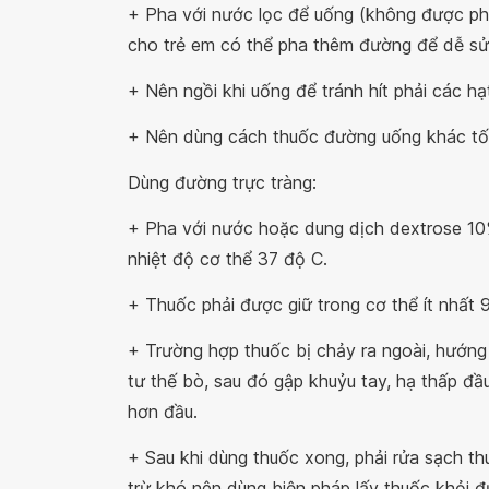
+ Pha với nước lọc để uống (không được pha
cho trẻ em có thể pha thêm đường để dễ sử
+ Nên ngồi khi uống để tránh hít phải các hạ
+ Nên dùng cách thuốc đường uống khác tối 
Dùng đường trực tràng:
+ Pha với nước hoặc dung dịch dextrose 10
nhiệt độ cơ thể 37 độ C.
+ Thuốc phải được giữ trong cơ thể ít nhất 9
+ Trường hợp thuốc bị chảy ra ngoài, hướng
tư thế bò, sau đó gập khuỷu tay, hạ thấp đ
hơn đầu.
+ Sau khi dùng thuốc xong, phải rửa sạch thu
trừ khó nên dùng biện pháp lấy thuốc khỏi đ