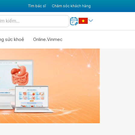
Tìm bác sĩ
Chăm sóc khách hàng
ng sức khoẻ
Online.Vinmec