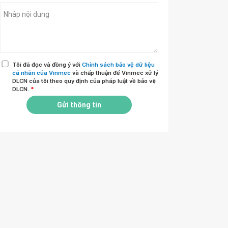
Tôi đã đọc và đồng ý với
Chính sách bảo vệ dữ liệu
cá nhân của Vinmec
và chấp thuận để Vinmec xử lý
DLCN của tôi theo quy định của pháp luật về bảo vệ
DLCN.
*
Gửi thông tin