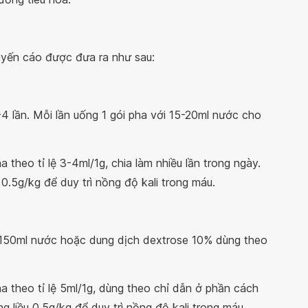
huyến cáo được đưa ra như sau:
-4 lần. Mỗi lần uống 1 gói pha với 15-20ml nước cho
a theo tỉ lệ 3-4ml/1g, chia làm nhiều lần trong ngày.
u 0.5g/kg để duy trì nồng độ kali trong máu.
i 150ml nước hoặc dung dịch dextrose 10% dùng theo
ha theo tỉ lệ 5ml/1g, dùng theo chỉ dẫn ở phần cách
ng liều 0.5g/kg để duy trì nồng độ kali trong máu.