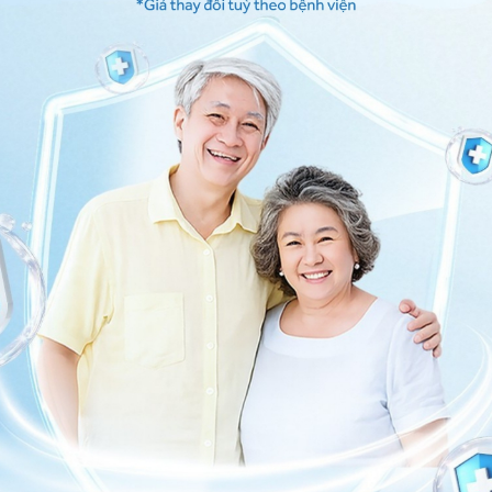
nh
trị thế nào?
ng bấm số
HOTLINE
, đặt mua
GÓI DỊCH VỤ
hoặc đặt
 tự động trên ứng dụng My Vinmec để quản lý, theo dõi
g dụng.
Chia sẻ
n tính cấp độ 2
Suy thận mạn độ 2 kèm tăng huyết áp