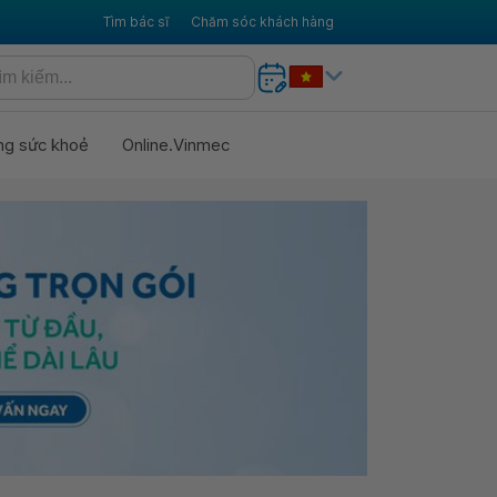
Tìm bác sĩ
Chăm sóc khách hàng
ng sức khoẻ
Online.Vinmec