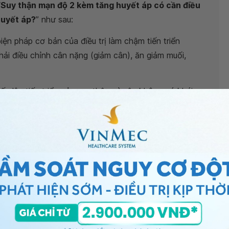
“
Suy thận mạn độ 2 kèm tăng huyết áp có cần điều
huyết áp?
” như sau:
ện pháp cơ bản của điều trị làm chậm tiến triển
phải điều chỉnh cân nặng (giảm cân), ăn giảm muối,
p lên tiến triển của suy thận, vì vậy không có khái
 cơ sở y tế gần nhất hoặc Bệnh viện/phòng khám thuộc
thăm khám và tư vấn kỹ hơn. Trân trọng!
Quốc Tuấn -
Trưởng Đơn nguyên Nội Thận - Lọc Máu -
c tế Vinmec Times City