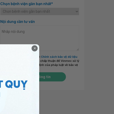
Chọn bệnh viện gần bạn nhất*
Nội dung cần tư vấn
×
Tôi đã đọc và đồng ý với
Chính sách bảo vệ dữ liệu
cá nhân của Vinmec
và chấp thuận để Vinmec xử lý
DLCN của tôi theo quy định của pháp luật về bảo vệ
DLCN.
*
Gửi thông tin