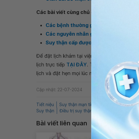
Các bài viết cùng chủ đề
Các bệnh thường gặp ở thận
Các nguyên nhân gây suy thận mạn tí
Suy thận cấp được chẩn đoán và điều 
Để đặt lịch khám tại viện, Quý khách vui lò
lịch trực tiếp
TẠI ĐÂY
. Tải và đặt lịch khám
lịch và đặt hẹn mọi lúc mọi nơi ngay trên ứn
Cập nhật: 22-07-2024
Tiết niệu
Suy thận mạn tính
QnA
Suy thận mạ
Suy thận
Điều trị suy thận
Bài viết liên quan