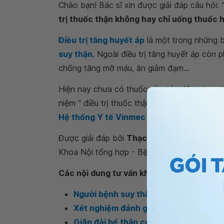
Chào bạn! Bác sĩ xin được giải đáp câu hỏi: 
trị thuốc thận không hay chỉ uống thuốc 
Điều trị tăng huyết áp
là một trong những bi
suy thận
. Ngoài điều trị tăng huyết áp còn 
chống tăng mỡ máu, ăn giảm đạm...
Hiện nay chưa có thuốc nào tác động trực tiế
niệm “ điều trị thuốc thận”. Bạn có thể đến
Hệ thống Y tế Vinmec
để được các bác sĩ 
Được giải đáp bởi
Thạc sĩ, Bác sĩ Nguyễn 
Khoa Nội tổng hợp - Bệnh viện Đa khoa Quố
Các nội dung tư vấn khác
Người bệnh suy thận mãn cần làm gì?
Xét nghiệm đánh giá chức năng thận
Giãn đài bể thận có nguy hiểm không?