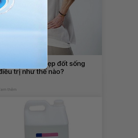
Loãng xương, xẹp đốt sống
điều trị như thế nào?
Xem thêm