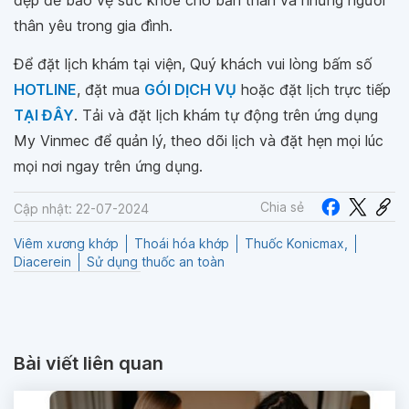
đẹp để bảo vệ sức khỏe cho bản thân và những người
thân yêu trong gia đình.
Để đặt lịch khám tại viện, Quý khách vui lòng bấm số
HOTLINE
, đặt mua
GÓI DỊCH VỤ
hoặc đặt lịch trực tiếp
TẠI ĐÂY
. Tải và đặt lịch khám tự động trên ứng dụng
My Vinmec để quản lý, theo dõi lịch và đặt hẹn mọi lúc
mọi nơi ngay trên ứng dụng.
Chia sẻ
Cập nhật: 22-07-2024
Viêm xương khớp
Thoái hóa khớp
Thuốc Konicmax,
Diacerein
Sử dụng thuốc an toàn
Bài viết liên quan