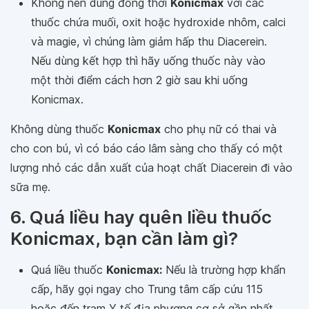
Không nên dùng đồng thời
Konicmax
với các
thuốc chứa muối, oxit hoặc hydroxide nhôm, calci
và magie, vì chúng làm giảm hấp thu Diacerein.
Nếu dùng kết hợp thì hãy uống thuốc này vào
một thời điểm cách hơn 2 giờ sau khi uống
Konicmax.
Không dùng thuốc
Konicmax
cho phụ nữ có thai và
cho con bú, vì có báo cáo lâm sàng cho thấy có một
lượng nhỏ các dẫn xuất của hoạt chất Diacerein đi vào
sữa mẹ.
6. Quá liều hay quên liều thuốc
Konicmax, bạn cần làm gì?
Quá liều thuốc
Konicmax:
Nếu là trường hợp khẩn
cấp, hãy gọi ngay cho Trung tâm cấp cứu 115
hoặc đến trạm Y tế địa phương cơ sở gần nhất