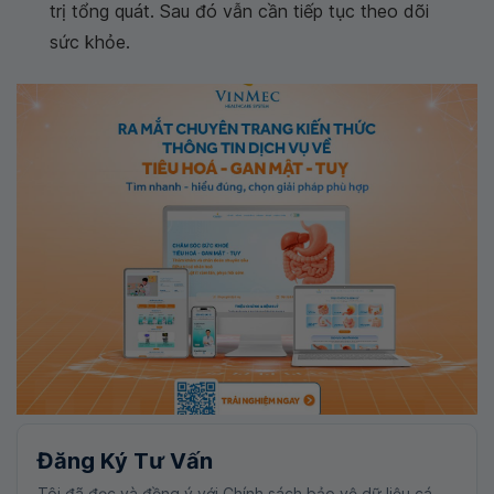
trị tổng quát. Sau đó vẫn cần tiếp tục theo dõi
sức khỏe.
Đăng Ký Tư Vấn
Tôi đã đọc và đồng ý với Chính sách bảo vệ dữ liệu cá