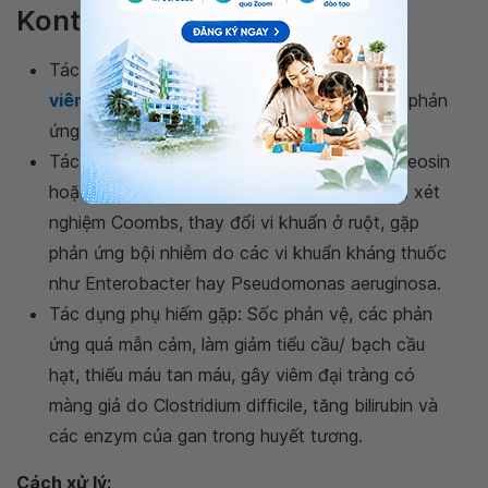
Kontaxim Inj
Tác dụng phụ thường gặp: Gây tiêu chảy,
viêm tắc tĩnh mạch
tại chỗ tiêm, đau và có phản
ứng viêm ở chỗ tiêm bắp
Tác dụng phụ ít gặp: Làm giảm bạch cầu ưa eosin
hoặc giảm bạch cầu, ảnh hưởng đến kết quả xét
nghiệm Coombs, thay đổi vi khuẩn ở ruột, gặp
phản ứng bội nhiễm do các vi khuẩn kháng thuốc
như Enterobacter hay Pseudomonas aeruginosa.
Tác dụng phụ hiếm gặp: Sốc phản vệ, các phản
ứng quá mẫn cảm, làm giảm tiểu cầu/ bạch cầu
hạt, thiếu máu tan máu, gây viêm đại tràng có
màng giả do Clostridium difficile, tăng bilirubin và
các enzym của gan trong huyết tương.
Cách xử lý: