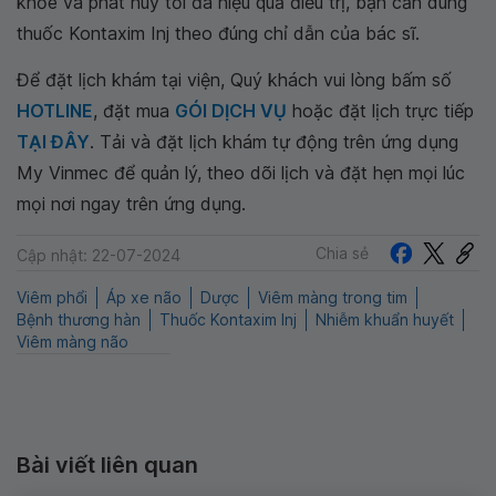
khỏe và phát huy tối đa hiệu quả điều trị, bạn cần dùng
thuốc Kontaxim Inj theo đúng chỉ dẫn của bác sĩ.
Để đặt lịch khám tại viện, Quý khách vui lòng bấm số
HOTLINE
, đặt mua
GÓI DỊCH VỤ
hoặc đặt lịch trực tiếp
TẠI ĐÂY
. Tải và đặt lịch khám tự động trên ứng dụng
My Vinmec để quản lý, theo dõi lịch và đặt hẹn mọi lúc
mọi nơi ngay trên ứng dụng.
Chia sẻ
Cập nhật: 22-07-2024
Viêm phổi
Áp xe não
Dược
Viêm màng trong tim
Bệnh thương hàn
Thuốc Kontaxim Inj
Nhiễm khuẩn huyết
Viêm màng não
Bài viết liên quan