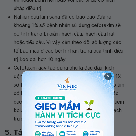
pháp điều trị.
Nghiên cứu lâm sàng đã có báo cáo đưa ra
khoảng 1% số bệnh nhân sử dụng cefotaxim sẽ
có tình trạng bị giảm bạch cầu/ bạch cầu hạt
hoặc tiểu cầu. Vì vậy cần theo dõi số lượng các
tế bào máu ở các bệnh nhân trong quá trình điều
trị kéo dài hơn 10 ngày.
Cefotaxim gây tác dụng phụ là đau đầu, kích
động, lú lẫn và gây
cơn động kinh
ở khoảng 1%
×
số bệnh nhân dùng thuốc. Đặc biệt, loạn nhịp tim
có khả năng đe dọa tính mạng cũng được báo
cáo ở một số bệnh nhân sử dụng cefotaxim tiêm
bolus nhanh (< 1 phút) qua ống thông tĩnh mạch
trung ương.
5. Tác dụng phụ của thuốc