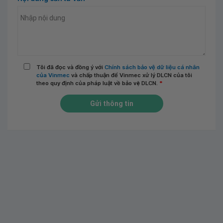
Tôi đã đọc và đồng ý với
Chính sách bảo vệ dữ liệu cá nhân
của Vinmec
và chấp thuận để Vinmec xử lý DLCN của tôi
theo quy định của pháp luật về bảo vệ DLCN.
*
Gửi thông tin