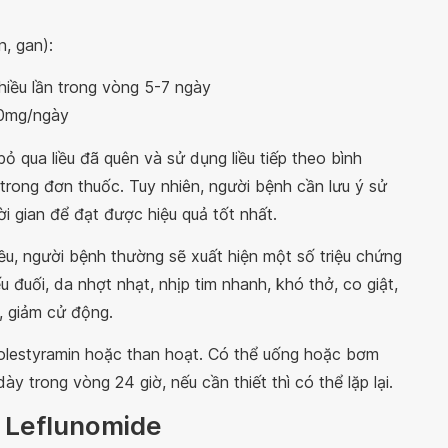
n, gan):
nhiều lần trong vòng 5-7 ngày
120mg/ngày
ỏ qua liều đã quên và sử dụng liều tiếp theo bình
trong đơn thuốc. Tuy nhiên, người bệnh cần lưu ý sử
i gian để đạt được hiệu quả tốt nhất.
iều, người bệnh thường sẽ xuất hiện một số triệu chứng
u đuối, da nhợt nhạt, nhịp tim nhanh, khó thở, co giật,
t, giảm cử động.
holestyramin hoặc than hoạt. Có thể uống hoặc bơm
y trong vòng 24 giờ, nếu cần thiết thì có thể lặp lại.
c Leflunomide