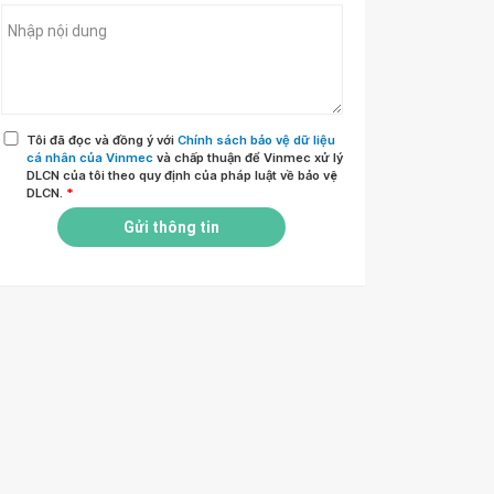
Tôi đã đọc và đồng ý với
Chính sách bảo vệ dữ liệu
cá nhân của Vinmec
và chấp thuận để Vinmec xử lý
DLCN của tôi theo quy định của pháp luật về bảo vệ
DLCN.
*
Gửi thông tin