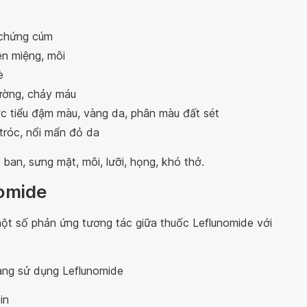
u chứng cúm
ên miệng, môi
è
hường, chảy máu
c tiểu đậm màu, vàng da, phân màu đất sét
 tróc, nổi mẩn đỏ da
ban, sưng mặt, môi, lưỡi, họng, khó thở.
nomide
ột số phản ứng tương tác giữa thuốc Leflunomide với
ang sử dụng Leflunomide
in