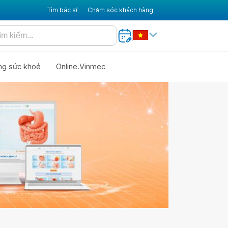
Tìm bác sĩ
Chăm sóc khách hàng
ng sức khoẻ
Online.Vinmec