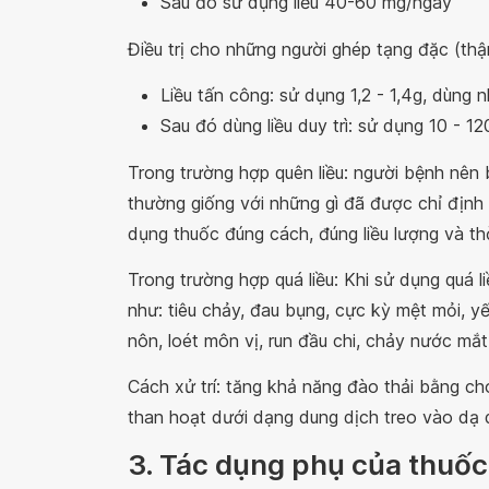
Sau đó sử dụng liều 40-60 mg/ngày
Điều trị cho những người ghép tạng đặc (thậ
Liều tấn công: sử dụng 1,2 - 1,4g, dùng 
Sau đó dùng liều duy trì: sử dụng 10 - 
Trong trường hợp quên liều: người bệnh nên b
thường giống với những gì đã được chỉ định 
dụng thuốc đúng cách, đúng liều lượng và thờ
Trong trường hợp quá liều: Khi sử dụng quá l
như: tiêu chảy, đau bụng, cực kỳ mệt mỏi, yế
nôn, loét môn vị, run đầu chi, chảy nước mắ
Cách xử trí: tăng khả năng đào thải bằng c
than hoạt dưới dạng dung dịch treo vào dạ dà
3. Tác dụng phụ của thuố