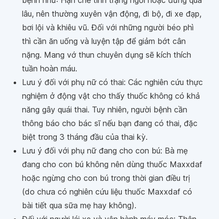
bệnh như: Hạn chế tình trạng ngồi hoặc đứng quá
lâu, nên thường xuyên vận động, đi bộ, đi xe đạp,
bơi lội và khiêu vũ. Đối với những người béo phì
thì cần ăn uống và luyện tập để giảm bớt cân
nặng. Mang vớ thun chuyên dụng sẽ kích thích
tuần hoàn máu.
Lưu ý đối với phụ nữ có thai: Các nghiên cứu thực
nghiệm ở động vật cho thấy thuốc không có khả
năng gây quái thai. Tuy nhiên, người bệnh cần
thông báo cho bác sĩ nếu bạn đang có thai, đặc
biệt trong 3 tháng đầu của thai kỳ.
Lưu ý đối với phụ nữ đang cho con bú: Bà mẹ
đang cho con bú không nên dùng thuốc Maxxdaf
hoặc ngừng cho con bú trong thời gian điều trị
(do chưa có nghiên cứu liệu thuốc Maxxdaf có
bài tiết qua sữa mẹ hay không).