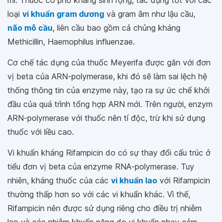
ml. Thuốc có phổ kháng sinh rộng, tác dụng tốt với các
loại
vi khuẩn gram dương
và gram âm như lậu cầu,
não mô cầu
, liên cầu bao gồm cả chủng kháng
Methicillin, Haemophilus influenzae.
Cơ chế tác dụng của thuốc Meyerifa được gắn với đơn
vị beta của ARN-polymerase, khi đó sẽ làm sai lệch hệ
thống thông tin của enzyme này, tạo ra sự ức chế khởi
đầu của quá trình tổng hợp ARN mới. Trên người, enzym
ARN-polymerase với thuốc nên tí độc, trừ khi sử dụng
thuốc với liều cao.
Vi khuẩn kháng Rifampicin do có sự thay đổi cấu trúc ở
tiểu đơn vị beta của enzyme RNA-polymerase. Tuy
nhiên, kháng thuốc của các
vi khuẩn lao
với Rifampicin
thường thấp hơn so với các vi khuẩn khác. Vì thế,
Rifampicin nên được sử dụng riêng cho điều trị nhiễm