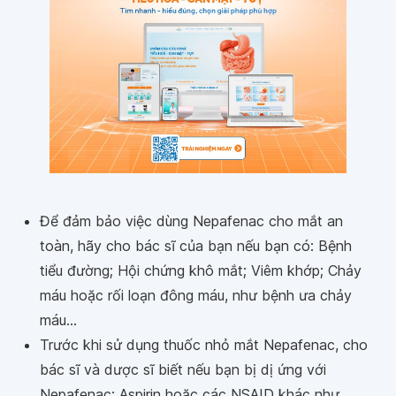
Để đảm bảo việc dùng Nepafenac cho mắt an
toàn, hãy cho bác sĩ của bạn nếu bạn có: Bệnh
tiểu đường; Hội chứng khô mắt; Viêm khớp; Chảy
máu hoặc rối loạn đông máu, như bệnh ưa chảy
máu...
Trước khi sử dụng thuốc nhỏ mắt Nepafenac, cho
bác sĩ và dược sĩ biết nếu bạn bị dị ứng với
Nepafenac; Aspirin hoặc các NSAID khác như