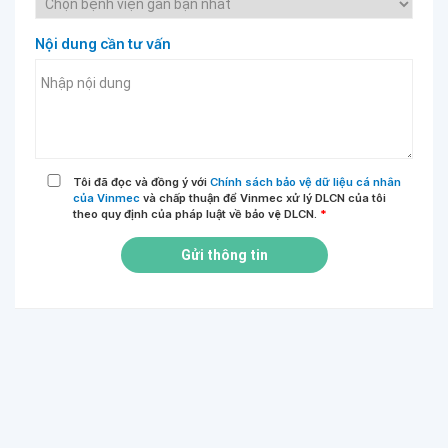
Nội dung cần tư vấn
Tôi đã đọc và đồng ý với
Chính sách bảo vệ dữ liệu cá nhân
của Vinmec
và chấp thuận để Vinmec xử lý DLCN của tôi
theo quy định của pháp luật về bảo vệ DLCN.
*
Gửi thông tin