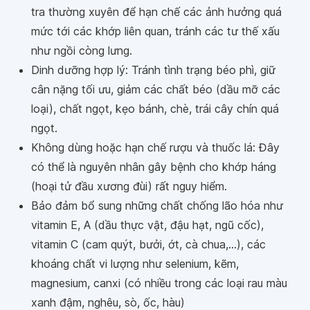
tra thường xuyên để hạn chế các ảnh hưởng quá
mức tới các khớp liên quan, tránh các tư thế xấu
như ngồi còng lưng.
Dinh dưỡng hợp lý: Tránh tình trạng béo phì, giữ
cân nặng tối ưu, giảm các chất béo (dầu mỡ các
loại), chất ngọt, kẹo bánh, chè, trái cây chín quá
ngọt.
Không dùng hoặc hạn chế rượu và thuốc lá: Đây
có thể là nguyên nhân gây bệnh cho khớp háng
(hoại tử đầu xương đùi) rất nguy hiểm.
Bảo đảm bổ sung những chất chống lão hóa như
vitamin E, A (dầu thực vật, đậu hạt, ngũ cốc),
vitamin C (cam quýt, bưởi, ớt, cà chua,...), các
khoáng chất vi lượng như selenium, kẽm,
magnesium, canxi (có nhiều trong các loại rau màu
xanh đậm, nghêu, sò, ốc, hàu)