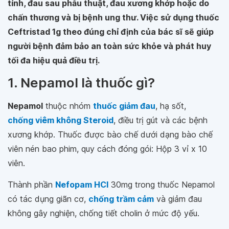
tính, đau sau phẫu thuật, đau xương khớp hoặc do
chấn thương và bị bệnh ung thư. Việc sử dụng thuốc
Ceftristad 1g theo đúng chỉ định của bác sĩ sẽ giúp
người bệnh đảm bảo an toàn sức khỏe và phát huy
tối đa hiệu quả điều trị.
1. Nepamol là thuốc gì?
Nepamol
thuộc nhóm
thuốc giảm đau
, hạ sốt,
chống viêm không Steroid
, điều trị gút và các bệnh
xương khớp. Thuốc được bào chế dưới dạng bào chế
viên nén bao phim, quy cách đóng gói: Hộp 3 vỉ x 10
viên.
Thành phần
Nefopam HCl
30mg trong thuốc Nepamol
có tác dụng giãn cơ,
chống trầm cảm
và giảm đau
không gây nghiện, chống tiết cholin ở mức độ yếu.