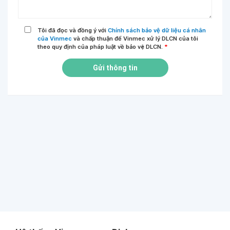
Tôi đã đọc và đồng ý với
Chính sách bảo vệ dữ liệu cá nhân
của Vinmec
và chấp thuận để Vinmec xử lý DLCN của tôi
theo quy định của pháp luật về bảo vệ DLCN.
*
Gửi thông tin