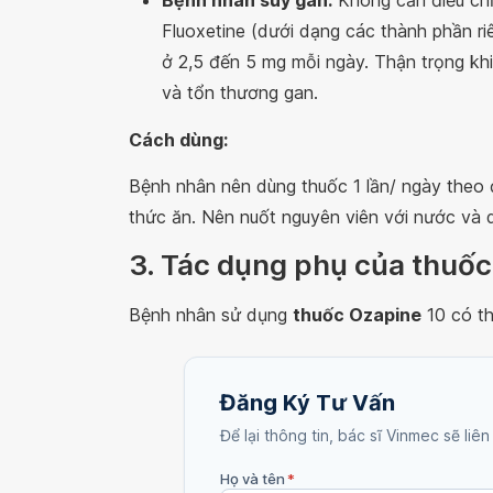
Bệnh nhân suy gan:
Không cần điều chỉn
Fluoxetine (dưới dạng các thành phần riê
ở 2,5 đến 5 mg mỗi ngày. Thận trọng kh
và tổn thương gan.
Cách dùng:
Bệnh nhân nên dùng thuốc 1 lần/ ngày theo 
thức ăn. Nên nuốt nguyên viên với nước và 
3. Tác dụng phụ của thuố
Bệnh nhân sử dụng
thuốc Ozapine
10 có t
Đăng Ký Tư Vấn
Để lại thông tin, bác sĩ Vinmec sẽ liên
Họ và tên
*