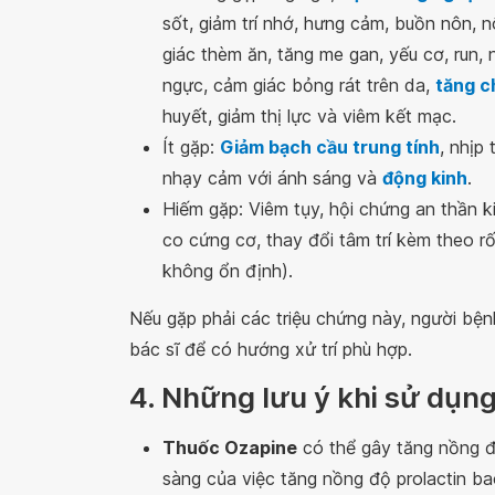
sốt, giảm trí nhớ, hưng cảm, buồn nôn, n
giác thèm ăn, tăng me gan, yếu cơ, run, n
ngực, cảm giác bỏng rát trên da,
tăng c
huyết, giảm thị lực và viêm kết mạc.
Ít gặp:
Giảm bạch cầu trung tính
, nhịp
nhạy cảm với ánh sáng và
động kinh
.
Hiếm gặp: Viêm tụy, hội chứng an thần k
co cứng cơ, thay đổi tâm trí kèm theo rố
không ổn định).
Nếu gặp phải các triệu chứng này, người b
bác sĩ để có hướng xử trí phù hợp.
4. Những lưu ý khi sử dụng
Thuốc Ozapine
có thể gây tăng nồng độ 
sàng của việc tăng nồng độ prolactin ba