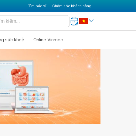
Tìm bác sĩ
Chăm sóc khách hàng
ng sức khoẻ
Online.Vinmec