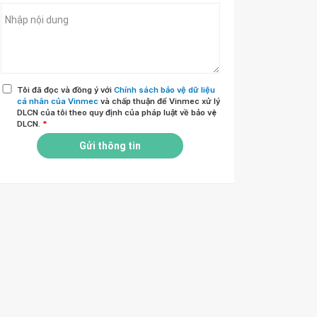
Tôi đã đọc và đồng ý với
Chính sách bảo vệ dữ liệu
cá nhân của Vinmec
và chấp thuận để Vinmec xử lý
DLCN của tôi theo quy định của pháp luật về bảo vệ
DLCN.
*
Gửi thông tin