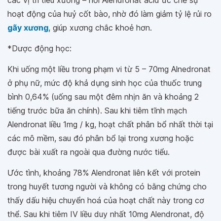
các vị trí tiêu xương – nơi Alendronat acid ức chế sự
hoạt động của huỷ cốt bào, nhờ đó làm giảm tỷ lệ rủi ro
gãy xương
, giúp xương chắc khoẻ hơn.
*Dược động học:
Khi uống một liều trong phạm vi từ 5 – 70mg Alnedronat
ở phụ nữ, mức độ khả dụng sinh học của thuốc trung
bình 0,64% (uống sau một đêm nhịn ăn và khoảng 2
tiếng trước bữa ăn chính). Sau khi tiêm tĩnh mạch
Alendronat liều 1mg / kg, hoạt chất phân bổ nhất thời tại
các mô mềm, sau đó phân bổ lại trong xương hoặc
được bài xuất ra ngoài qua đường nước tiểu.
Ước tình, khoảng 78% Alendronat liên kết với protein
trong huyết tương người và không có bằng chứng cho
thấy dấu hiệu chuyển hoá của hoạt chất này trong cơ
thể. Sau khi tiêm IV liều duy nhất 10mg Alendronat, độ