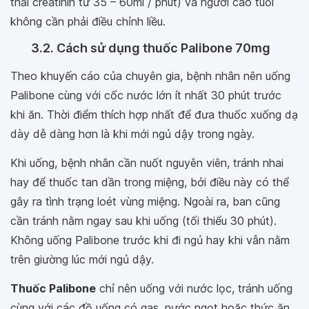
thải creatinin từ 35 – 60ml / phút) và người cao tuổi
không cần phải điều chỉnh liều.
3.2. Cách sử dụng thuốc Palibone 70mg
Theo khuyến cáo của chuyên gia, bệnh nhân nên uống
Palibone cùng với cốc nước lớn ít nhất 30 phút trước
khi ăn. Thời điểm thích hợp nhất để đưa thuốc xuống dạ
dày dễ dàng hơn là khi mới ngủ dậy trong ngày.
Khi uống, bệnh nhân cần nuốt nguyên viên, tránh nhai
hay để thuốc tan dần trong miệng, bởi điều này có thể
gây ra tình trạng loét vùng miệng. Ngoài ra, ban cũng
cần tránh nằm ngay sau khi uống (tối thiểu 30 phút).
Không uống Palibone trước khi đi ngủ hay khi vẫn nằm
trên giường lúc mới ngủ dậy.
Thuốc Palibone
chỉ nên uống với nước lọc, tránh uống
cùng với các đồ uống có gas, nước ngọt hoặc thức ăn