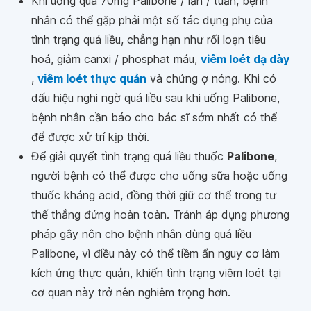
Khi uống quá 70mg Palibone / lần / tuần, bệnh
nhân có thể gặp phải một số tác dụng phụ của
tình trạng quá liều, chẳng hạn như rối loạn tiêu
hoá, giảm canxi / phosphat máu,
viêm loét dạ dày
,
viêm loét thực quản
và chứng ợ nóng. Khi có
dấu hiệu nghi ngờ quá liều sau khi uống Palibone,
bệnh nhân cần báo cho bác sĩ sớm nhất có thể
để được xử trí kịp thời.
Để giải quyết tình trạng quá liều thuốc
Palibone
,
người bệnh có thể được cho uống sữa hoặc uống
thuốc kháng acid, đồng thời giữ cơ thể trong tư
thế thẳng đứng hoàn toàn. Tránh áp dụng phương
pháp gây nôn cho bệnh nhân dùng quá liều
Palibone, vì điều này có thể tiềm ẩn nguy cơ làm
kích ứng thực quản, khiến tình trạng viêm loét tại
cơ quan này trở nên nghiêm trọng hơn.