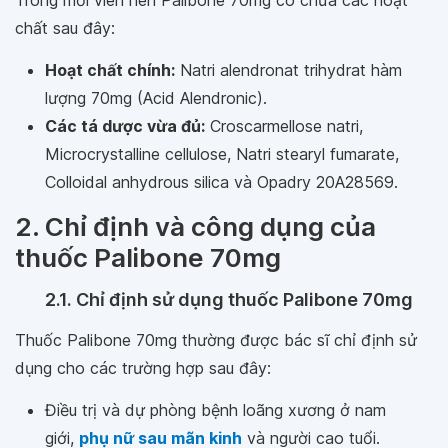
Trong mỗi viên nén Palibone 70mg có chứa các hoạt
chất sau đây:
Hoạt chất chính:
Natri alendronat trihydrat hàm
lượng 70mg (Acid Alendronic).
Các tá dược vừa đủ:
Croscarmellose natri,
Microcrystalline cellulose, Natri stearyl fumarate,
Colloidal anhydrous silica và Opadry 20A28569.
2. Chỉ định và công dụng của
thuốc Palibone 70mg
2.1. Chỉ định sử dụng thuốc Palibone 70mg
Thuốc Palibone 70mg thường được bác sĩ chỉ định sử
dụng cho các trường hợp sau đây:
Điều trị và dự phòng bệnh loãng xương ở nam
giới,
phụ nữ sau mãn kinh
và người cao tuổi.