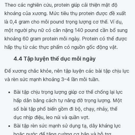
Theo các nghiên cứu, protein giúp cải thiện mật độ
khoáng của xương. Mức tiêu thụ protein được đề xuất
là 0,4 gram cho mỗi pound trọng lượng cơ thể. Ví dụ,
một người phụ nữ có cân nặng 140 pound cần bổ sung
khoảng 60 gram protein mỗi ngày. Protein có thể được
hấp thụ từ các thực phẩm có nguồn gốc động vật.
4.4 Tập luyện thể dục mỗi ngày
Để xương chắc khỏe, nên tập luyện các bài tập chịu lực
và rèn sức mạnh khoảng 3–4 lần mỗi tuần.
Bài tập chịu trọng lượng giúp cơ thể chống lại lực
hấp dẫn bằng cách tự nâng đỡ trọng lượng. Một
số bài tập phổ biến gồm đi bộ, chạy, nhảy, thể
dục nhịp điệu, leo núi và quần vợt.
Bài tập rèn sức mạnh sử dụng tạ, dây kháng lực
hoặc nước để tăng cường cơ bắp và hỗ trợ