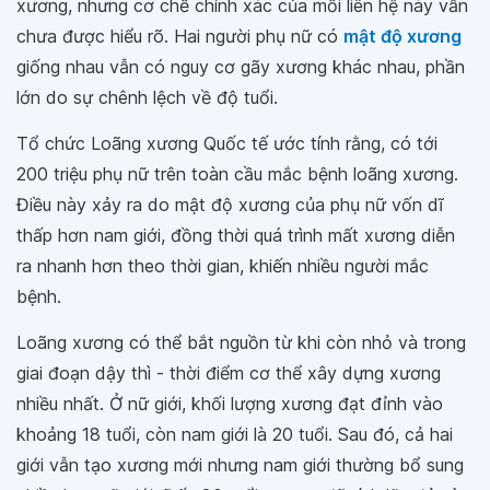
xương, nhưng cơ chế chính xác của mối liên hệ này vẫn
chưa được hiểu rõ. Hai người phụ nữ có
mật độ xương
giống nhau vẫn có nguy cơ gãy xương khác nhau, phần
lớn do sự chênh lệch về độ tuổi.
Tổ chức Loãng xương Quốc tế ước tính rằng, có tới
200 triệu phụ nữ trên toàn cầu mắc bệnh loãng xương.
Điều này xảy ra do mật độ xương của phụ nữ vốn dĩ
thấp hơn nam giới, đồng thời quá trình mất xương diễn
ra nhanh hơn theo thời gian, khiến nhiều người mắc
bệnh.
Loãng xương có thể bắt nguồn từ khi còn nhỏ và trong
giai đoạn dậy thì - thời điểm cơ thể xây dựng xương
nhiều nhất. Ở nữ giới, khối lượng xương đạt đỉnh vào
khoảng 18 tuổi, còn nam giới là 20 tuổi. Sau đó, cả hai
giới vẫn tạo xương mới nhưng nam giới thường bổ sung