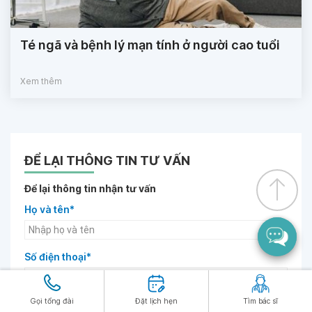
Té ngã và bệnh lý mạn tính ở người cao tuổi
Xem thêm
ĐỂ LẠI THÔNG TIN TƯ VẤN
Để lại thông tin nhận tư vấn
Họ và tên*
Số điện thoại*
Gọi tổng đài
Đặt lịch hẹn
Tìm bác sĩ
Chọn bệnh viện gần bạn nhất*