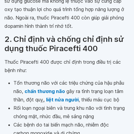
sử dụng glucose mà không lệ thuộc vào sự cung cấp
oxy tạo thuận lợi cho quá trình tổng hợp năng lượng ở
não. Ngoài ra, thuốc Piracefti 400 còn giúp giải phóng
dopamin hình thành trí nhớ tốt.
2. Chỉ định và chống chỉ định sử
dụng thuốc Piracefti 400
Thuốc Piracefti 400 được chỉ định trong điều trị các
bệnh như:
Tổn thương não với các triệu chứng của hậu phẫu
não,
chấn thương não
gây ra tình trạng loạn tâm
thần, đột quỵ
,
liệt nửa người
, thiếu máu cục bộ
Rối loạn ngoại biên và trung khu não với tình trạng
chóng mặt, nhức đầu, mê sảng nặng
Các bệnh do tai biến mạch não, nhiễm độc
carbon monoxide và di chứng