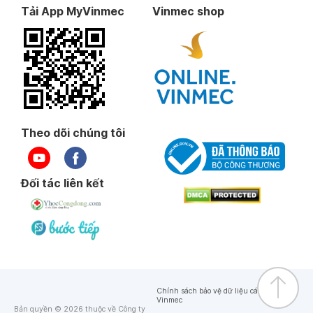
Tải App MyVinmec
Vinmec shop
Theo dõi chúng tôi
Đối tác liên kết
Chính sách bảo vệ dữ liệu cá nhân của
Vinmec
Bản quyền © 2026 thuộc về Công ty