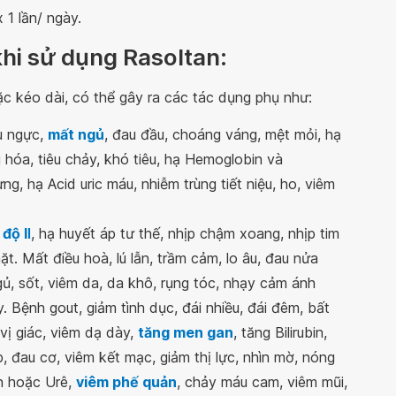
 1 lần/ ngày.
khi sử dụng Rasoltan:
ặc kéo dài, có thể gây ra các tác dụng phụ như:
u ngực,
mất ngủ
, đau đầu, choáng váng, mệt mỏi, hạ
êu hóa, tiêu chảy, khó tiêu, hạ Hemoglobin và
g, hạ Acid uric máu, nhiễm trùng tiết niệu, ho, viêm
độ I
I
, hạ huyết áp tư thế, nhịp chậm xoang, nhịp tim
ặt. Mất điều hoà, lú lẫn, trầm cảm, lo âu, đau nửa
gủ, sốt, viêm da, da khô, rụng tóc, nhạy cảm ánh
 Bệnh gout, giảm tình dục, đái nhiều, đái đêm, bất
 vị giác, viêm dạ dày,
tăng men gan
, tăng Bilirubin,
, đau cơ, viêm kết mạc, giảm thị lực, nhìn mờ, nóng
in hoặc Urê,
viêm phế quản
, chảy máu cam, viêm mũi,