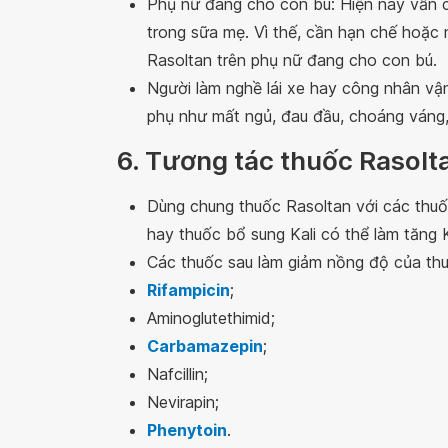
Phụ nữ đang cho con bú: Hiện nay vẫn 
trong sữa mẹ. Vì thế, cần hạn chế hoặc
Rasoltan trên phụ nữ đang cho con bú.
Người làm nghề lái xe hay công nhân v
phụ như mất ngủ, đau đầu, choáng váng, 
6. Tương tác thuốc Rasolt
Dùng chung thuốc Rasoltan với các thuốc 
hay thuốc bổ sung Kali có thể làm tăng K
Các thuốc sau làm giảm nồng độ của thu
Rifampicin
;
Aminoglutethimid;
Carbamazepin
;
Nafcillin;
Nevirapin;
Phenytoin
.