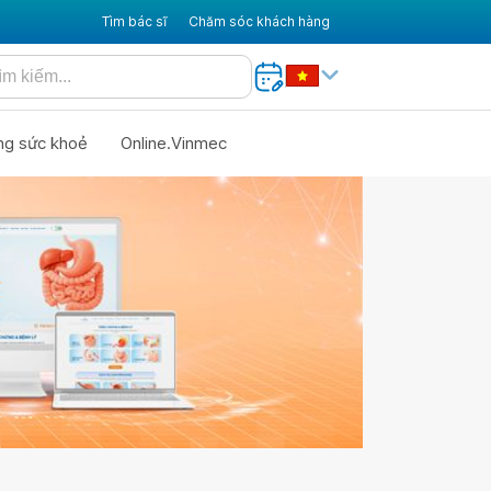
Tìm bác sĩ
Chăm sóc khách hàng
ng sức khoẻ
Online.Vinmec