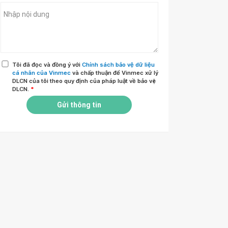
Tôi đã đọc và đồng ý với
Chính sách bảo vệ dữ liệu
cá nhân của Vinmec
và chấp thuận để Vinmec xử lý
DLCN của tôi theo quy định của pháp luật về bảo vệ
DLCN.
*
Gửi thông tin