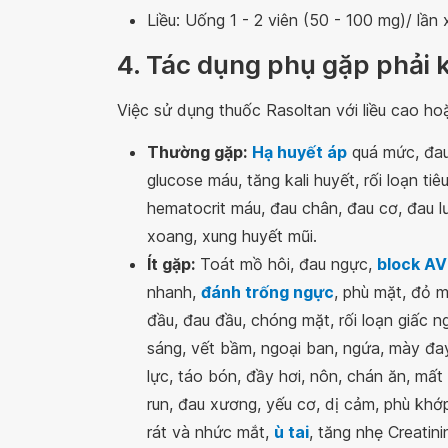
Liều: Uống 1 - 2 viên (50 - 100 mg)/ lần x
4. Tác dụng phụ gặp phải 
Việc sử dụng thuốc Rasoltan với liều cao ho
Thường gặp:
Hạ huyết áp
quá mức, đa
glucose máu, tăng kali huyết, rối loạn ti
hematocrit máu, đau chân, đau cơ, đau lưn
xoang, xung huyết mũi.
Ít gặp:
Toát mồ hôi, đau ngực,
block AV 
nhanh,
đánh trống ngực
, phù mặt, đỏ m
đầu, đau đầu, chóng mặt, rối loạn giấc n
sáng, vết bầm, ngoại ban, ngứa, mày đay.
lực, táo bón, đầy hơi, nôn, chán ăn, mất
run, đau xương, yếu cơ, dị cảm, phù khớp
rát và nhức mắt,
ù tai
, tăng nhẹ Creatin