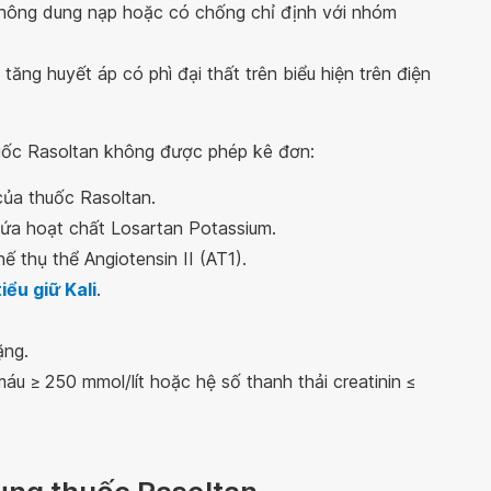
 không dung nạp hoặc có chống chỉ định với nhóm
ăng huyết áp có phì đại thất trên biểu hiện trên điện
huốc Rasoltan không được phép kê đơn:
của thuốc Rasoltan.
hứa hoạt chất Losartan Potassium.
 thụ thể Angiotensin II (AT1).
tiểu giữ Kali
.
ặng.
áu ≥ 250 mmol/lít hoặc hệ số thanh thải creatinin ≤