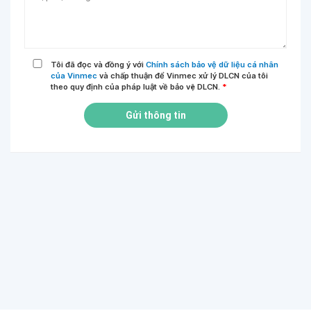
Tôi đã đọc và đồng ý với
Chính sách bảo vệ dữ liệu cá nhân
của Vinmec
và chấp thuận để Vinmec xử lý DLCN của tôi
theo quy định của pháp luật về bảo vệ DLCN.
*
Gửi thông tin