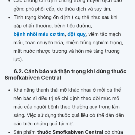
Các chống chỉ định chung trong truyền dịch bao
gồm: phù phổi cấp, dư thừa dịch và suy tim.
Tình trạng không ổn định ( cụ thể như: sau khi
gặp chấn thương, bệnh tiểu đường,
bệnh nhồi máu cơ tim
,
đột quỵ
, viêm tắc mạch
máu, toan chuyển hóa, nhiễm trùng nghiêm trọng,
mắt nước nhược trương và hôn mê tăng trương
lực).
6.2. Cảnh báo và thận trọng khi dùng thuốc
Smofkabiven Central
Khả năng thanh thải mỡ khác nhau ở mỗi cá thể
nên bác sĩ điều trị sẽ chỉ định theo dõi mức mỡ
máu của người bệnh theo thường quy trong lâm
sàng. Việc sử dụng thuốc quá liều có thể dẫn đến
các triệu chứng quá tải mỡ.
Sản phẩm
thuốc Smofkabiven Central
có chứa