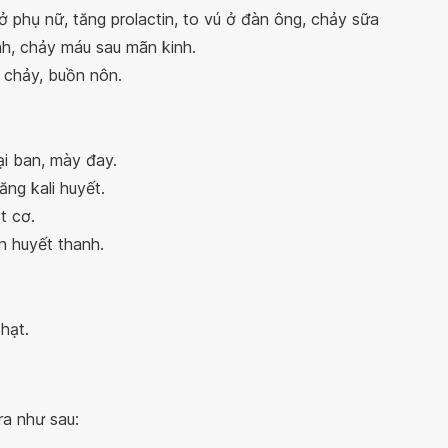
ở phụ nữ, tăng prolactin, to vú ở đàn ông, chảy sữa
nh, chảy máu sau mãn kinh.
u chảy, buồn nôn.
ại ban, mày đay.
ng kali huyết.
t cơ.
in huyết thanh.
hạt.
ra như sau: