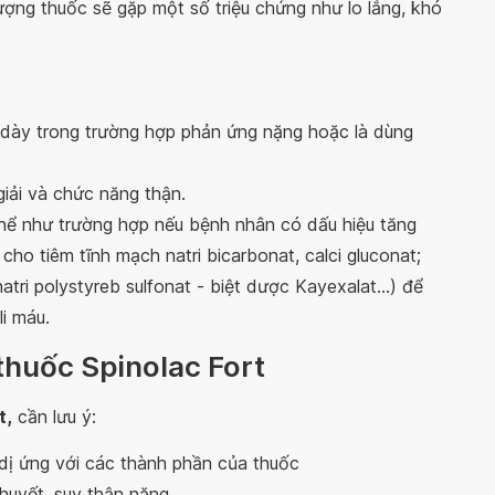
ượng thuốc sẽ gặp một số triệu chứng như lo lắng, khó
 dày trong trường hợp phản ứng nặng hoặc là dùng
iải và chức năng thận.
ụ thể như trường hợp nếu bệnh nhân có dấu hiệu tăng
 cho tiêm tĩnh mạch natri bicarbonat, calci gluconat;
tri polystyreb sulfonat - biệt dược Kayexalat...) để
li máu.
thuốc Spinolac Fort
t,
cần lưu ý:
dị ứng với các thành phần của thuốc
huyết, suy thận nặng.