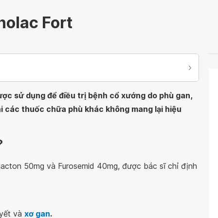
nolac Fort
ược sử dụng để điều trị bệnh cổ xướng do phù gan,
hi các thuốc chữa phù khác không mang lại hiệu
?
nolacton 50mg và Furosemid 40mg, được bác sĩ chỉ định
uyết và
xơ gan
.