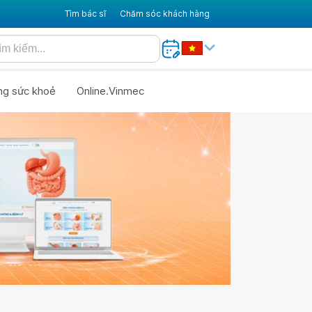
Tìm bác sĩ
Chăm sóc khách hàng
ng sức khoẻ
Online.Vinmec