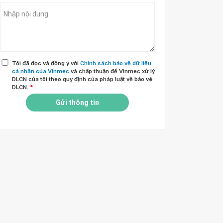
Tôi đã đọc và đồng ý với
Chính sách bảo vệ dữ liệu
cá nhân của Vinmec
và chấp thuận để Vinmec xử lý
DLCN của tôi theo quy định của pháp luật về bảo vệ
DLCN.
*
Gửi thông tin