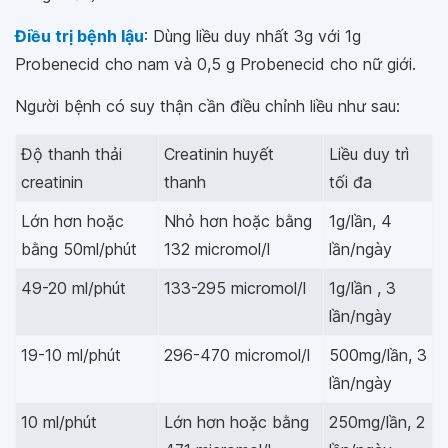
Điều trị bệnh lậu
: Dùng liều duy nhất 3g với 1g
Probenecid cho nam và 0,5 g Probenecid cho nữ giới.
Người bệnh có suy thận cần điều chỉnh liều như sau:
Độ thanh thải
Creatinin huyết
Liều duy trì
creatinin
thanh
tối đa
Lớn hơn hoặc
Nhỏ hơn hoặc bằng
1g/lần, 4
bằng 50ml/phút
132 micromol/l
lần/ngày
49-20 ml/phút
133-295 micromol/l
1g/lần , 3
lần/ngày
19-10 ml/phút
296-470 micromol/l
500mg/lần, 3
lần/ngày
10 ml/phút
Lớn hơn hoặc bằng
250mg/lần, 2