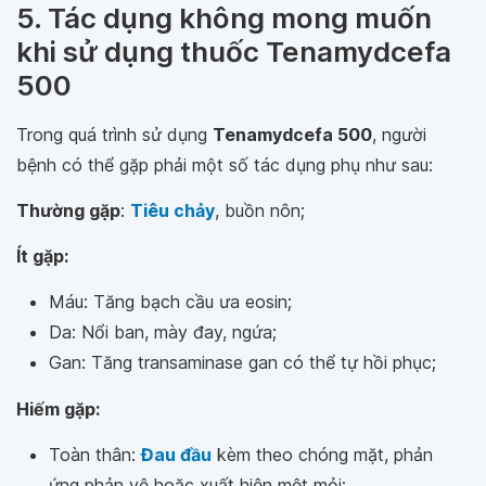
5. Tác dụng không mong muốn
khi sử dụng thuốc Tenamydcefa
500
Trong quá trình sử dụng
Tenamydcefa 500
, người
bệnh có thể gặp phải một số tác dụng phụ như sau:
Thường gặp
:
Tiêu chảy
, buồn nôn;
Ít gặp:
Máu: Tăng bạch cầu ưa eosin;
Da: Nổi ban, mày đay, ngứa;
Gan: Tăng transaminase gan có thể tự hồi phục;
Hiếm gặp:
Toàn thân:
Đau đầu
kèm theo chóng mặt, phản
ứng phản vệ hoặc xuất hiện mệt mỏi;