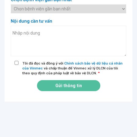
Nội dung cần tư vấn
Tôi đã đọc và đồng ý với
Chính sách bảo vệ dữ liệu cá nhân
của Vinmec
và chấp thuận để Vinmec xử lý DLCN của tôi
theo quy định của pháp luật về bảo vệ DLCN.
*
Gửi thông tin