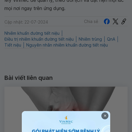
My Vinmec để quản lý, theo dõi lịch và đặt hẹn mọi lúc
mọi nơi ngay trên ứng dụng.
Chia sẻ
Cập nhật: 22-07-2024
Nhiễm khuẩn đường tiết niệu
Điều trị nhiễm khuẩn đường tiết niệu
Nhiễm trùng
QnA
Tiết niệu
Nguyên nhân nhiễm khuẩn đường tiết niệu
Bài viết liên quan
×