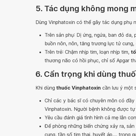
5. Tác dụng không mong m
Dùng Vinphatoxin có thể gây tác dụng phụ n
Trên sản phụ: Dị ứng, ngứa, ban đỏ da, 
buồn nôn, nôn, tăng trương lực tử cung,
Trên trẻ: Chậm nhịp tim, loạn nhịp tim,
tổ
thương não có hồi phục, chỉ số Apgar th
6. Cẩn trọng khi dùng thu
Khi dùng
thuốc Vinphatoxin
cần lưu ý một s
Chỉ các y bác sĩ có chuyên môn có đầy 
Vinphatoxin. Người bệnh không được tự ý
Yêu cầu đánh giá tình hình cả mẹ lẫn co
Để phòng những biến chứng xảy ra, sản p
cung, tần số tim thai, huyết áp,... trong 