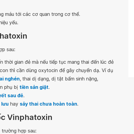
ng máu tới các cơ quan trong cơ thể.
iệu yếu.
phatoxin
ợp sau:
n thời gian đẻ mà nếu tiếp tục mang thai đến lúc đẻ
con thì cần dùng oxytocin để gây chuyển dạ. Ví dụ
ai nghén
, thai dị dạng, dị tật bẩm sinh nặng,
ản phụ bị
tiền sản giật
.
yết sau đẻ
.
 lưu
hay
sảy thai chưa hoàn toàn
.
ốc Vinphatoxin
 trường hợp sau: