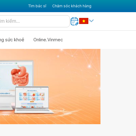
Tìm bác sĩ
Chăm sóc khách hàng
ng sức khoẻ
Online.Vinmec