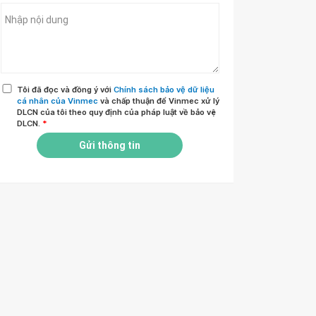
Tôi đã đọc và đồng ý với
Chính sách bảo vệ dữ liệu
cá nhân của Vinmec
và chấp thuận để Vinmec xử lý
DLCN của tôi theo quy định của pháp luật về bảo vệ
DLCN.
*
Gửi thông tin