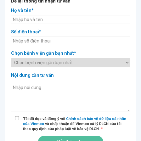
Để lại thông tin nhận tư vấn
Họ và tên*
Số điện thoại*
Chọn bệnh viện gần bạn nhất*
Nội dung cần tư vấn
Tôi đã đọc và đồng ý với
Chính sách bảo vệ dữ liệu cá nhân
của Vinmec
và chấp thuận để Vinmec xử lý DLCN của tôi
theo quy định của pháp luật về bảo vệ DLCN.
*