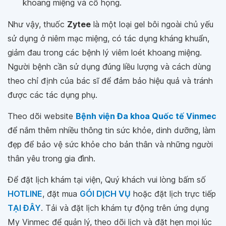
khoang miệng và cổ họng.
Như vậy, thuốc
Zytee
là một loại gel bôi ngoài chủ yếu
sử dụng ở niêm mạc miệng, có tác dụng kháng khuẩn,
giảm đau trong các bệnh lý viêm loét khoang miệng.
Người bệnh cần sử dụng đúng liều lượng và cách dùng
theo chỉ định của bác sĩ để đảm bảo hiệu quả và tránh
được các tác dụng phụ.
Theo dõi website
Bệnh viện Đa khoa Quốc tế Vinmec
để nắm thêm nhiều thông tin sức khỏe, dinh dưỡng, làm
đẹp để bảo vệ sức khỏe cho bản thân và những người
thân yêu trong gia đình.
Để đặt lịch khám tại viện, Quý khách vui lòng bấm số
HOTLINE
, đặt mua
GÓI DỊCH VỤ
hoặc đặt lịch trực tiếp
TẠI ĐÂY
. Tải và đặt lịch khám tự động trên ứng dụng
My Vinmec để quản lý, theo dõi lịch và đặt hẹn mọi lúc