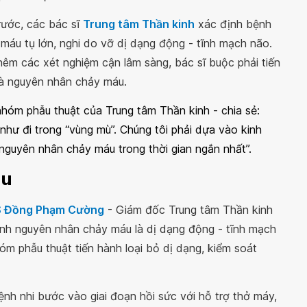
rước, các bác sĩ
Trung tâm Thần kinh
xác định bệnh
 máu tụ lớn, nghi do vỡ dị dạng động - tĩnh mạch não.
hêm các xét nghiệm cận lâm sàng, bác sĩ buộc phải tiến
 và nguyên nhân chảy máu.
hóm phẫu thuật của Trung tâm Thần kinh - chia sẻ:
như đi trong “vùng mù”. Chúng tôi phải dựa vào kinh
 nguyên nhân chảy máu trong thời gian ngắn nhất”.
ệu
S Đồng Phạm Cường
- Giám đốc Trung tâm Thần kinh
định nguyên nhân chảy máu là dị dạng động - tĩnh mạch
m phẫu thuật tiến hành loại bỏ dị dạng, kiểm soát
ệnh nhi bước vào giai đoạn hồi sức với hỗ trợ thở máy,