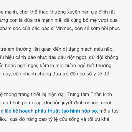
e mạnh, chơi thể thao thường xuyên nên gia đình rất
ưng con là đứa trẻ mạnh mẽ, đã cùng bố mẹ vượt qua
sự chăm sóc của các bác sĩ Vinmec, con sẽ sớm hồi phục
trẻ em thường liên quan đến dị dạng mạch máu não,
ấu hiệu cảnh báo như: đau đầu đột ngột, dữ dội không
c hoặc nghỉ ngơi, kèm lơ mơ, buồn ngủ bất thường,
iện này, cần nhanh chóng đưa trẻ đến cơ sở y tế để
ệ thống trang thiết bị hiện đại, Trung tâm Thần kinh -
u ca bệnh phức tạp, đòi hỏi quyết định nhanh, chính
 lập kế hoạch phẫu thuật tạo hình hộp sọ
, mổ u tủy
 não… qua đó nâng cao tỷ lệ cứu sống và tối ưu khả