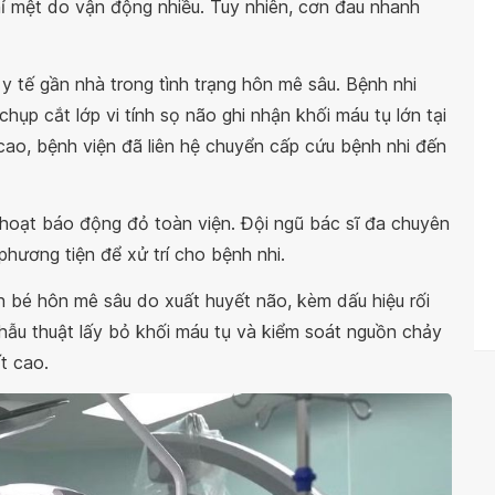
hỉ mệt do vận động nhiều. Tuy nhiên, cơn đau nhanh
ở y tế gần nhà trong tình trạng hôn mê sâu. Bệnh nhi
hụp cắt lớp vi tính sọ não ghi nhận khối máu tụ lớn tại
ao, bệnh viện đã liên hệ chuyển cấp cứu bệnh nhi đến
h hoạt báo động đỏ toàn viện. Đội ngũ bác sĩ đa chuyên
hương tiện để xử trí cho bệnh nhi.
h bé hôn mê sâu do xuất huyết não, kèm dấu hiệu rối
ẫu thuật lấy bỏ khối máu tụ và kiểm soát nguồn chảy
t cao.