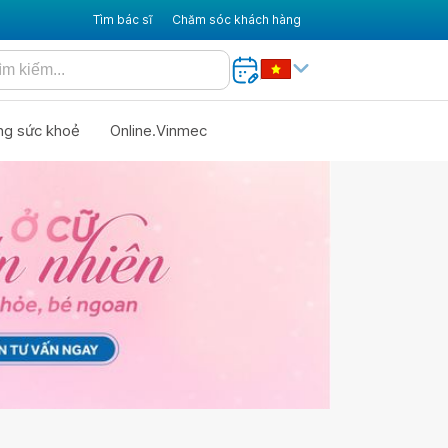
Tìm bác sĩ
Chăm sóc khách hàng
ng sức khoẻ
Online.Vinmec