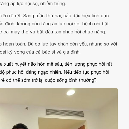
tăng áp lực nội sọ, nhiễm trùng.
iện rõ rệt. Sang tuần thứ hai, các dấu hiệu tích cực
n định, không còn tăng áp lực nội sọ, bệnh nhi bắt
c cai máy thở và bắt đầu tập phục hồi chức năng.
áo hoàn toàn. Dù cơ lực tay chân còn yếu, nhưng so với
goài kỳ vọng của cả bác sĩ và gia đình.
 xuất huyết não hôn mê sâu, tiên lượng phục hồi rất
độ phục hồi đáng ngạc nhiên. Nếu tiếp tục phục hồi
ẻ có thể sớm trở lại cuộc sống bình thường”.