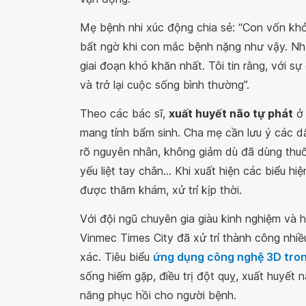
Mẹ bệnh nhi xúc động chia sẻ:
“Con vốn khỏ
bất ngờ khi con mắc bệnh nặng như vậy. Nh
giai đoạn khó khăn nhất. Tôi tin rằng, với 
và trở lại cuộc sống bình thường”.
Theo các bác sĩ,
xuất huyết não tự phát
ở 
mang tính bẩm sinh. Cha mẹ cần lưu ý các d
rõ nguyên nhân, không giảm dù đã dùng thuố
yếu liệt tay chân… Khi xuất hiện các biểu h
được thăm khám, xử trí kịp thời.
Với đội ngũ chuyên gia giàu kinh nghiệm và h
Vinmec Times City đã xử trí thành công nhiề
xác. Tiêu biểu
ứng dụng công nghệ 3D trong
sống hiếm gặp, điều trị đột quỵ, xuất huyết
năng phục hồi cho người bệnh.