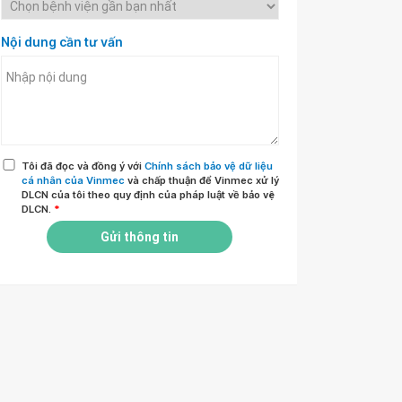
Nội dung cần tư vấn
Tôi đã đọc và đồng ý với
Chính sách bảo vệ dữ liệu
cá nhân của Vinmec
và chấp thuận để Vinmec xử lý
DLCN của tôi theo quy định của pháp luật về bảo vệ
DLCN.
*
Gửi thông tin