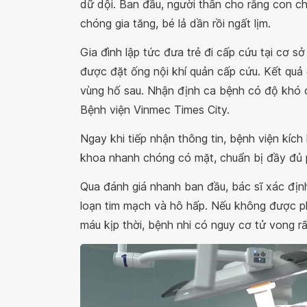
dữ dội. Ban đầu, người thân cho rằng con c
chóng gia tăng, bé lả dần rồi ngất lịm.
Gia đình lập tức đưa trẻ đi cấp cứu tại cơ s
được đặt ống nội khí quản cấp cứu. Kết quả c
vùng hố sau. Nhận định ca bệnh có độ khó c
Bệnh viện Vinmec Times City.
Ngay khi tiếp nhận thông tin, bệnh viện kíc
khoa nhanh chóng có mặt, chuẩn bị đầy đủ p
Qua đánh giá nhanh ban đầu, bác sĩ xác địn
loạn tim mạch và hô hấp. Nếu không được ph
máu kịp thời, bệnh nhi có nguy cơ tử vong rấ