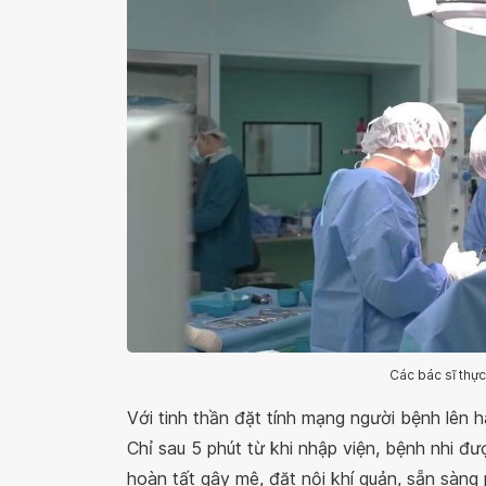
Các bác sĩ thực
Với tinh thần đặt tính mạng người bệnh lên h
Chỉ sau 5 phút từ khi nhập viện, bệnh nhi 
hoàn tất gây mê, đặt nội khí quản, sẵn sàng 