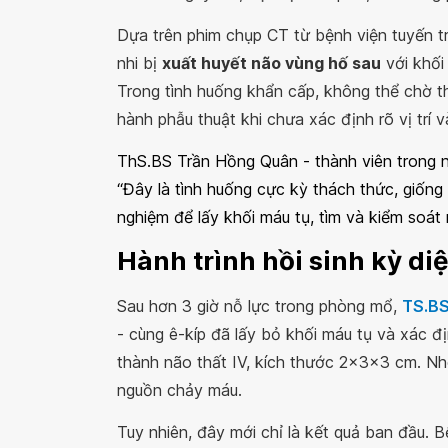
Dựa trên phim chụp CT từ bệnh viện tuyến t
nhi bị
xuất huyết não vùng hố sau
với khối
Trong tình huống khẩn cấp, không thể chờ t
hành phẫu thuật khi chưa xác định rõ vị trí
ThS.BS Trần Hồng Quân - thành viên trong n
“Đây là tình huống cực kỳ thách thức, giống 
nghiệm để lấy khối máu tụ, tìm và kiểm soát
Hành trình hồi sinh kỳ di
Sau hơn 3 giờ nỗ lực trong phòng mổ,
TS.B
- cùng ê-kíp đã lấy bỏ khối máu tụ và xác 
thành não thất IV, kích thước 2x3x3 cm. Nhó
nguồn chảy máu.
Tuy nhiên, đây mới chỉ là kết quả ban đầu. B