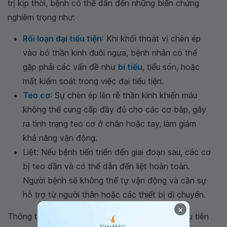
trị kịp thời, bệnh có thể dẫn đến những biến chứng
nghiêm trọng như:
Rối loạn đại tiểu tiện
: Khi khối thoát vị chèn ép
vào bó thần kinh đuôi ngựa, bệnh nhân có thể
gặp phải các vấn đề như
bí tiểu
, tiểu són, hoặc
mất kiểm soát trong việc đại tiểu tiện.
Teo cơ
: Sự chèn ép lên rễ thần kinh khiến máu
không thể cung cấp đầy đủ cho các cơ bắp, gây
ra tình trạng teo cơ ở chân hoặc tay, làm giảm
khả năng vận động.
Liệt: Nếu bệnh tiến triển đến giai đoạn sau, các cơ
bị teo dần và có thể dẫn đến liệt hoàn toàn.
Người bệnh sẽ không thể tự vận động và cần sự
hỗ trợ từ người thân hoặc các thiết bị di chuyển.
×
Thông thường, liệu pháp điều trị bảo tồn được ưu tiên