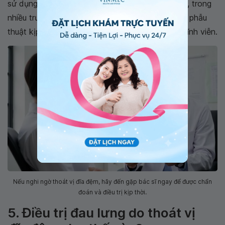
sử dụng để kiểm soát tình trạng bệnh. Tuy nhiên, trong
nhiều trường hợp, người bệnh cần phải can thiệp phẫu
thuật kịp thời để ngăn ngừa nguy cơ bị tàn tật vĩnh viễn.
Nếu nghi ngờ thoát vị đĩa đệm, hãy đến gặp bác sĩ ngay để được chẩn
đoán và điều trị kịp thời.
5. Điều trị đau lưng do thoát vị