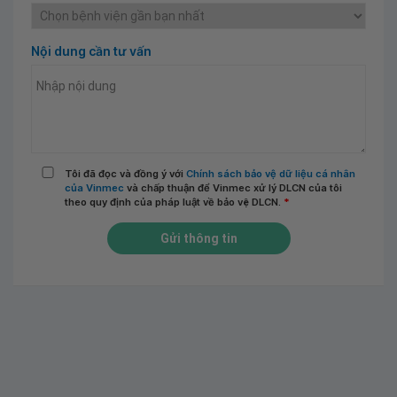
Nội dung cần tư vấn
Tôi đã đọc và đồng ý với
Chính sách bảo vệ dữ liệu cá nhân
của Vinmec
và chấp thuận để Vinmec xử lý DLCN của tôi
theo quy định của pháp luật về bảo vệ DLCN.
*
Gửi thông tin