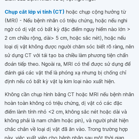
Chụp cắt lớp vi tính (CT)
hoặc chụp cộng hưởng từ
(MRI) - Nếu bệnh nhân có triệu chứng, hoặc nếu nghi
ngờ có dị vật có bất kỳ đặc điểm nguy hiểm nào lớn >
2 cm chiều rộng, dài> 5 cm, hoặc sắc nét), hoặc nếu
loại dị vật không được người chăm sóc biết rõ ràng, nên
sử dụng CT với tái tạo ba chiều làm phương tiện chẩn
đoán tiếp theo. Ngoài ra, MRI có thể được sử dụng để
đánh giá các vật thể là phóng xạ nhưng bị chống chỉ
định nếu có bất kỳ vật lạ kim loại nào xuất hiện.
Không cần chụp hình bằng CT hoặc MRI nếu bệnh nhân
hoàn toàn không có triệu chứng, dị vật có các đặc
điểm lành tính nhỏ <2 cm, không sắc nét hoặc dài và
không phải là nam châm hoặc pin), và người phát hiện
chắc chắn về loại dị vật đã ăn vào. Trong trường hợp
này, việc xuất viện cho bệnh nhân sau một thời gian