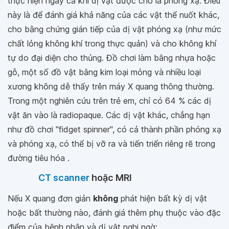
thực hiện ngay cả khi dị vật được cho là phóng xạ. Điều
này là để đánh giá khả năng của các vật thể nuốt khác,
cho bằng chứng gián tiếp của dị vật phóng xạ (như mức
chất lỏng không khí trong thực quản) và cho không khí
tự do đại diện cho thủng. Đồ chơi làm bằng nhựa hoặc
gỗ, một số đồ vật bằng kim loại mỏng và nhiều loại
xương không dễ thấy trên máy X quang thông thường.
Trong một nghiên cứu trên trẻ em, chỉ có 64 % các dị
vật ăn vào là radiopaque. Các dị vật khác, chẳng hạn
như đồ chơi "fidget spinner", có cả thành phần phóng xạ
và phóng xạ, có thể bị vỡ ra và tiến triển riêng rẽ trong
đường tiêu hóa .
CT scanner
hoặc MRI
Nếu X quang đơn giản
không
phát hiện bất kỳ dị vật
hoặc bất thường nào, đánh giá thêm phụ thuộc vào đặc
điểm của bệnh nhân và dị vật nghi ngờ: