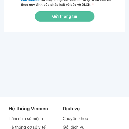
của Vinmec
và chấp thuận để Vinmec xử lý DLCN của tôi
theo quy định của pháp luật về bảo vệ DLCN.
*
Gửi thông tin
Hệ thống Vinmec
Dịch vụ
Tầm nhìn sứ mệnh
Chuyên khoa
Hệ thống cơ sở y tế
Gói dịch vụ