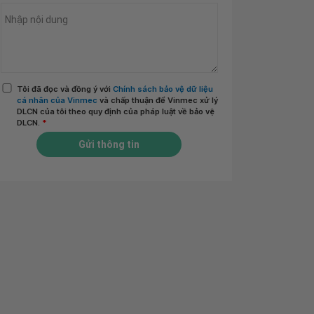
Tôi đã đọc và đồng ý với
Chính sách bảo vệ dữ liệu
cá nhân của Vinmec
và chấp thuận để Vinmec xử lý
DLCN của tôi theo quy định của pháp luật về bảo vệ
DLCN.
*
Gửi thông tin