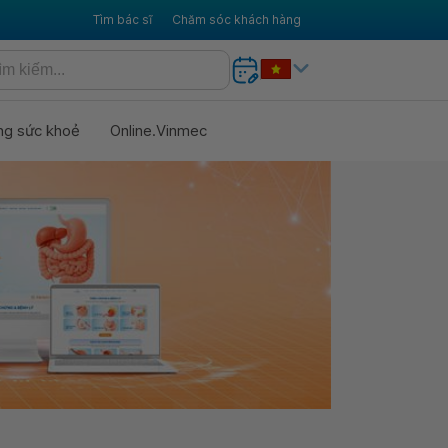
Tìm bác sĩ
Chăm sóc khách hàng
ng sức khoẻ
Online.Vinmec