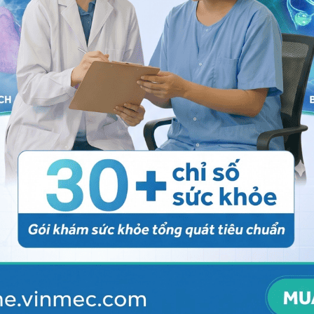
nh sốt xuất huyết
 người do vi rút (HIV/AIDS).
 rút