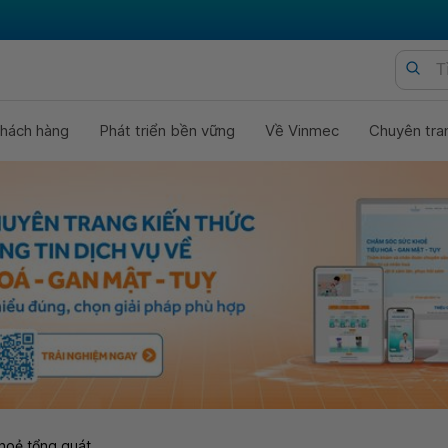
hách hàng
Phát triển bền vững
Về Vinmec
Chuyên tra
hoẻ tổng quát