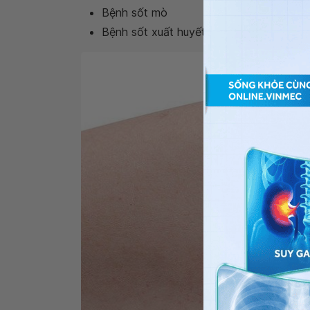
Bệnh sốt mò
Bệnh sốt xuất huyết do vi rút Hanta