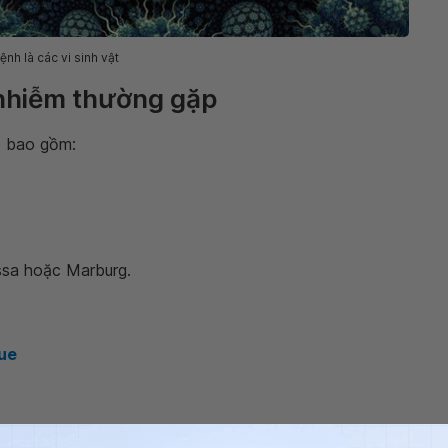
nh là các vi sinh vật
nhiễm thường gặp
 bao gồm:
ssa hoặc Marburg.
ue