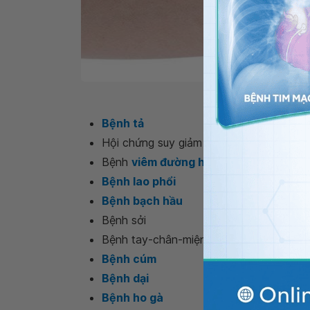
Bệ
Bệnh tả
Hội chứng suy giảm miễn dịch mắc phải ở
Bệnh
viêm đường hô hấp cấp tính
do vi
Bệnh lao phổi
Bệnh bạch hầu
Bệnh sởi
Bệnh tay-chân-miệng
Bệnh cúm
Bệnh dại
Bệnh ho gà