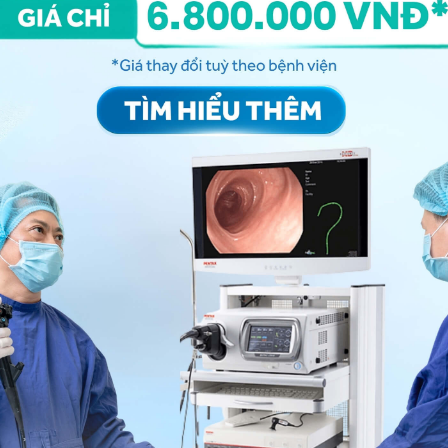
ng pháp can thiệp và có những rủi ro nhất định. Vì thế,
hực hiện nội soi thực sự là vấn đề cần thiết.
 kèm máu, đầy hơi sau khi uống bia rượu
, bạn có thể
để kiểm tra và tư vấn thêm. Cảm ơn bạn đã tin tưởng
 nhiều sức khỏe.
ng bấm số
HOTLINE
, đặt mua
GÓI DỊCH VỤ
hoặc đặt
 tự động trên ứng dụng My Vinmec để quản lý, theo dõi
g dụng.
Chia sẻ
Mắc nghẹn ở cổ
Tiêu hóa
QnA
Nội soi thực quản