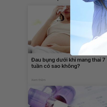
Đau bụng dưới khi mang thai 7
tuần có sao không?
Xem thêm