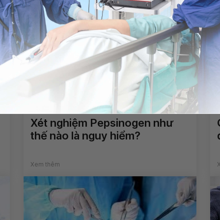
Xét nghiệm Pepsinogen như
thế nào là nguy hiểm?
Xem thêm