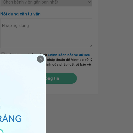
Nội dung cần tư vấn
Tôi đã đọc và đồng ý với
Chính sách bảo vệ dữ liệu
×
cá nhân của Vinmec
và chấp thuận để Vinmec xử lý
DLCN của tôi theo quy định của pháp luật về bảo vệ
DLCN.
*
Gửi thông tin