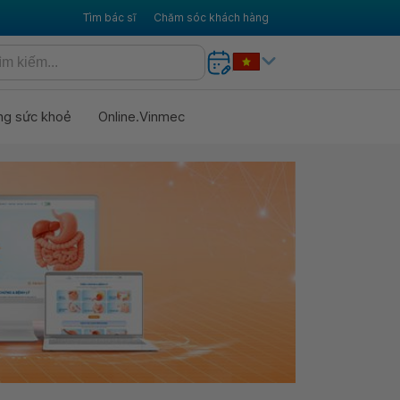
Tìm bác sĩ
Chăm sóc khách hàng
ng sức khoẻ
Online.Vinmec