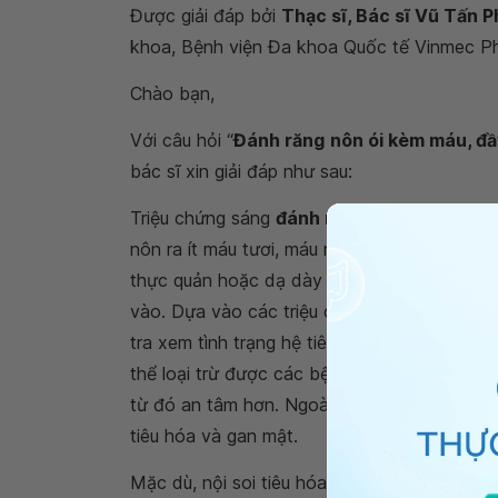
Được giải đáp bởi
Thạc sĩ, Bác sĩ Vũ Tấn P
khoa, Bệnh viện Đa khoa Quốc tế Vinmec P
Chào bạn,
Với câu hỏi “
Đánh răng
nôn ói kèm máu, đầy
bác sĩ xin giải đáp như sau:
Triệu chứng sáng
đánh răng nôn ói
thường l
nôn ra ít máu tươi, máu này có thể từ vùng
thực quản hoặc dạ dày đi ngược lên. Thêm v
vào. Dựa vào các triệu chứng trên, bác sĩ tư
tra xem tình trạng hệ tiêu hóa trên của bạn 
thể loại trừ được các bệnh lý như loét dạ d
từ đó an tâm hơn. Ngoài ra bạn nên hạn chế 
tiêu hóa và gan mật.
Mặc dù, nội soi tiêu hóa là kỹ thuật đã khá