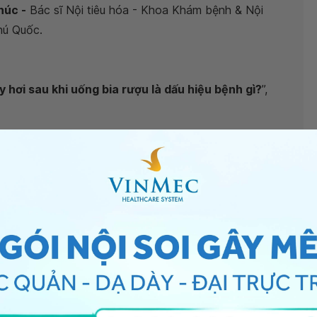
húc -
Bác sĩ Nội tiêu hóa - Khoa Khám bệnh & Nội
hú Quốc.
 hơi sau khi uống bia rượu là dấu hiệu bệnh gì?
”,
à triệu chứng của
viêm loét dạ dày
. Kèm theo bạn có
 hầu họng trầy xước do bạn nôn nhiều quá hoặc máu từ
ào đó, bạn lại có triệu chứng
mắc nghẹn ở cổ
khi ăn
 vấn bạn nên đi nội soi thực quản, dạ dày tá tràng kiểm
như thế nào. Thông qua nội soi tiêu hóa trên cũng có
ày, xuất huyết tiêu hóa hay ung thư dạ dày chẳng hạn,
rượu bia vì rượu bia có ảnh hưởng xấu trực tiếp đến hệ
 phổ biến và thường quy trong chẩn đoán các bệnh lý về