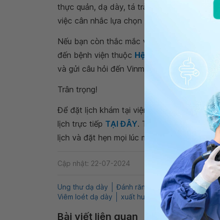
thực quản, dạ dày, tá tràng, đây vẫn là phươ
việc cân nhắc lựa chọn cơ sở y tế uy tín để t
Nếu bạn còn thắc mắc về
đánh răng nôn ói
đến bệnh viện thuộc
Hệ thống Y tế Vinmec
và gửi câu hỏi đến Vinmec. Chúc bạn có thật
Trân trọng!
Để đặt lịch khám tại viện, Quý khách vui lò
lịch trực tiếp
TẠI ĐÂY
. Tải và đặt lịch khám
lịch và đặt hẹn mọi lúc mọi nơi ngay trên ứn
Cập nhật: 22-07-2024
Ung thư dạ dày
Đánh răng nôn ói sau uống rượu
Viêm loét dạ dày
xuất huyết tiêu hóa
Bài viết liên quan