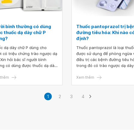
ời bình thường có dùng
Thuốc pantoprazol trị bệ
c thuốc dạ dày chữ P
đường tiêu hóa: Khi nào có
ng?
định?
c dạ dày chữ P dùng cho
Thuốc pantoprazol là loại thuố
i có triệu chứng trào ngược dạ
được sử dụng để phòng ngừa 
 Xin hỏi bác sĩ người bình
điều trị các bệnh đường tiêu h
ng có dùng được thuốc dạ dày
trong đó có trào ngược dạ dày
P không? Xin cảm ơn bác sĩ.
thực quản. Tuy nhiên, để sử d
thêm
thuốc pantoprazol an toàn và 
Xem thêm
quả, người bệnh cần tham vấn
kiến của bác sĩ trước khi dùng.
1
2
3
4