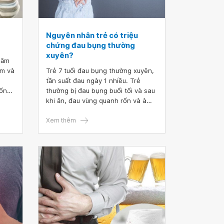
Nguyên nhân trẻ có triệu
chứng đau bụng thường
xuyên?
năm
ám và
Trẻ 7 tuổi đau bụng thường xuyên,
tần suất đau ngày 1 nhiều. Trẻ
ống.
thường bị đau bụng buổi tối và sau
ưng
khi ăn, đau vùng quanh rốn và à
 lại.
trên rốn. Có khi nào bị đau dạ dày
ụng
không? Xin tư vấn và có thể khám
Xem thêm
có
và chẩn đoán không can thiệp xâm
lấn, mà phát hiện được nguyên
nhân trẻ có triệu chứng đau bụng
thường xuyên không ạ?