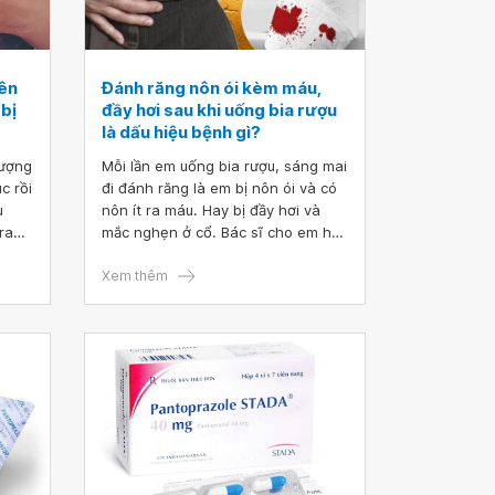
lên
Đánh răng nôn ói kèm máu,
 bị
đầy hơi sau khi uống bia rượu
là dấu hiệu bệnh gì?
hượng
Mỗi lần em uống bia rượu, sáng mai
c rồi
đi đánh răng là em bị nôn ói và có
u
nôn ít ra máu. Hay bị đầy hơi và
ra
mắc nghẹn ở cổ. Bác sĩ cho em hỏi
vùng
đánh răng nôn ói kèm máu, đầy hơi
u lan
sau khi uống bia rượu là dấu hiệu
Xem thêm
ược
bệnh gì? Cách điều trị như thế
nào? Em xin cảm ơn.