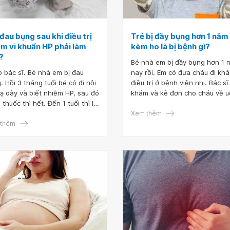
đau bụng sau khi điều trị
Trẻ bị đầy bụng hơn 1 năm
ễm vi khuẩn HP phải làm
kèm ho là bị bệnh gì?
?
Bé nhà em bị đầy bụng hơn 1 
 bác sĩ. Bé nhà em bị đau
nay rồi. Em có đưa cháu đi kh
. Hồi 3 tháng tuổi bé có đi nội
điều trị ở bệnh viện nhi. Bác sĩ
dạ dày và biết nhiễm HP, sau đó
khám và kê đơn cho cháu về u
thuốc thì hết. Đến 1 tuổi thì lại
Trong thời gian đầu thì đỡ nh
au lại, em cho đi khám vẫn còn
gần đây thì cháu lại bị đầy bụng
Xem thêm
uống thuốc thì đỡ nhưng 1
thêm
Cháu hay lên cơn ho rồi đầy b
g nay bé lại đau bụng. Bác sĩ
kéo dài khoảng 2 đến 3 tiếng 
em hỏi bé như vậy bị làm sao
khi thì lâu hơn. Bác sĩ có thể tư vấn
ạ? Mong bác sĩ tư vấn giúp em,
giúp em trẻ bị đầy bụng hơn 1 năm
in cảm ơn.
kèm ho là bị bệnh gì?