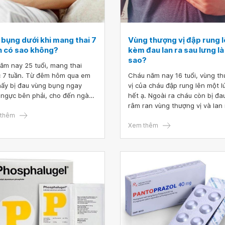
 bụng dưới khi mang thai 7
Vùng thượng vị đập rung 
n có sao không?
kèm đau lan ra sau lưng là
sao?
ăm nay 25 tuổi, mang thai
 7 tuần. Từ đêm hôm qua em
Cháu năm nay 16 tuổi, vùng t
hấy bị đau vùng bụng ngay
vị của cháu đập rung lên một lú
 ngực bên phải, cho đến ngày
hết ạ. Ngoài ra cháu còn bị đa
nay vẫn bị đau. Em có tiền sử
râm ran vùng thượng vị và lan 
 lưu 8 tuần vào tháng 8/2020.
thêm
sau lưng. Bác sĩ cho cháu hỏi 
bác sĩ cho em hỏi đau bụng
thượng vị đập rung lên kèm đa
Xem thêm
 khi mang thai 7 tuần có sao
ra sau lưng là bị sao? Mong đ
ng?
bác sĩ tư vấn. Cháu cảm ơn ạ!