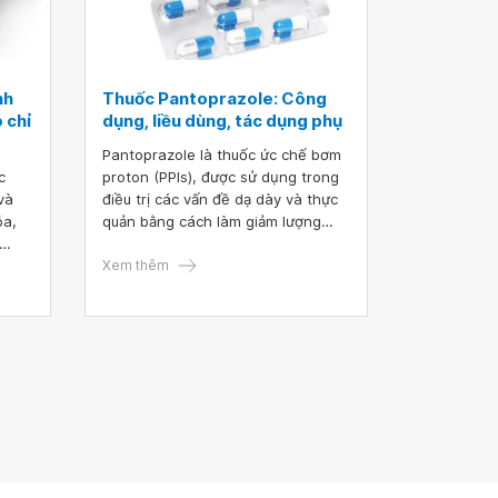
nh
Thuốc Pantoprazole: Công
 chỉ
dụng, liều dùng, tác dụng phụ
Pantoprazole là thuốc ức chế bơm
c
proton (PPIs), được sử dụng trong
và
điều trị các vấn đề dạ dày và thực
óa,
quản bằng cách làm giảm lượng
acid trong dạ dày của bạn.
ụng
Xem thêm
hiệu
 ý