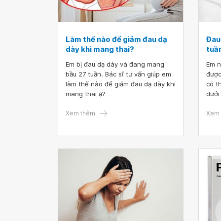
Làm thế nào để giảm đau dạ
Đau
dày khi mang thai?
tuầ
Em bị đau dạ dày và đang mang
Em n
bầu 27 tuần. Bác sĩ tư vấn giúp em
được
làm thế nào để giảm đau dạ dày khi
có t
mang thai ạ?
dưới
hôm 
Xem thêm
thai
Xem 
Vậy 
dưới
khô