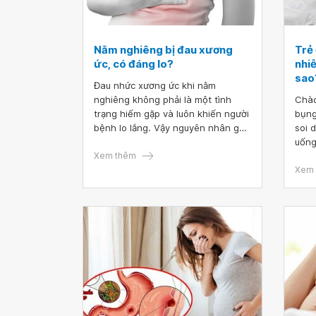
Nằm nghiêng bị đau xương
Trẻ 
ức, có đáng lo?
nhi
sao
Đau nhức xương ức khi nằm
nghiêng không phải là một tình
Chào
trạng hiếm gặp và luôn khiến người
bụng
bệnh lo lắng. Vậy nguyên nhân gây
soi 
đau nhói xương ức là gì? Tình trạng
uống 
này có gây nguy hiểm không?
Xem thêm
bị đ
HP, 
Xem 
thán
cho 
vậy 
em x