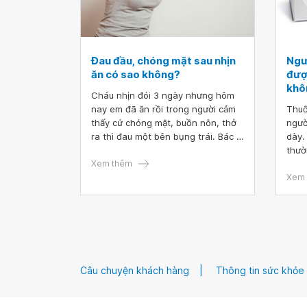
Đau đầu, chóng mặt sau nhịn
Ngư
ăn có sao không?
đượ
khô
Cháu nhịn đói 3 ngày nhưng hôm
nay em đã ăn rồi trong người cảm
Thuố
thấy cứ chóng mặt, buồn nôn, thở
ngườ
ra thì đau một bên bụng trái. Bác sĩ
dày.
cho cháu hỏi đau đầu, chóng mặt
thườ
sau nhịn ăn có sao không? Cháu
Xem thêm
chữ 
cảm ơn bác sĩ.
Xem 
Câu chuyện khách hàng
Thông tin sức khỏe