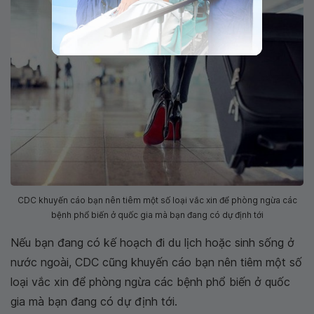
CDC khuyến cáo bạn nên tiêm một số loại vắc xin để phòng ngừa các
bệnh phổ biến ở quốc gia mà bạn đang có dự định tới
Nếu bạn đang có kế hoạch đi du lịch hoặc sinh sống ở
nước ngoài, CDC cũng khuyến cáo bạn nên tiêm một số
loại vắc xin để phòng ngừa các bệnh phổ biến ở quốc
gia mà bạn đang có dự định tới.