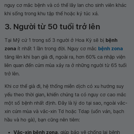
nguy cơ mắc bệnh và có thể lây lan cho sinh viên khác
khi sống trong khu tập thể hoặc ký túc xá.
3. Người từ 50 tuổi trở lên
Tại Mỹ cứ 1 trong số 3 người ở Hoa Kỳ sẽ bị
bệnh
zona
ít nhất 1 lần trong đời. Nguy cơ mắc
bệnh zona
tăng lên khi bạn già đi, ngoài ra, hơn 60% ca nhập viện
liên quan đến cúm mùa xảy ra ở những người từ 65 tuổi
trở lên.
Khi cơ thể già đi, hệ thống miễn dịch có xu hướng suy
yếu theo thời gian, khiến chúng ta có nguy cơ cao mắc
một số bệnh nhất định. Đây là lý do tại sao, ngoài vắc-
xin cúm mùa và vắc-xin Td hoặc Tdap (uốn ván, bạch
hầu và ho gà), bạn cũng nên tiêm:
Vắc-xin bệnh zona
, giúp bảo vệ chống lại bệnh