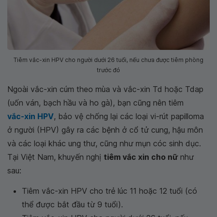
Tiêm vắc-xin HPV cho người dưới 26 tuổi, nếu chưa được tiêm phòng
trước đó
Ngoài vắc-xin cúm theo mùa và vắc-xin Td hoặc Tdap
(uốn ván, bạch hầu và ho gà), bạn cũng nên tiêm
vắc-xin HPV
, bảo vệ chống lại các loại vi-rút papilloma
ở người (HPV) gây ra các bệnh ở cổ tử cung, hậu môn
và các loại khác ung thư, cũng như mụn cóc sinh dục.
Tại Việt Nam, khuyến nghị
tiêm vắc xin cho nữ
như
sau:
Tiêm vắc-xin HPV cho trẻ lúc 11 hoặc 12 tuổi (có
thể được bắt đầu từ 9 tuổi).