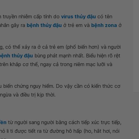
nh truyền nhiễm cấp tính do
virus thủy đậu
có tên
 nhân gây ra
bệnh thủy đậu
ở trẻ em và
bệnh zona
ở
, có thể xảy ra ở cả trẻ em (phổ biến hơn) và người
bệnh thủy đậu
bùng phát mạnh nhất. Biểu hiện rõ rệt
rên khắp cơ thể, ngay cả trong niêm mạc lưỡi và
u biến chứng nguy hiểm. Do vậy cần có kiến thức cơ
ừa và điều trị kịp thời.
yền
từ người sang người bằng cách tiếp xúc trực tiếp,
ỏ li ti được tiết ra từ đường hô hấp (ho, hắt hơi, nói