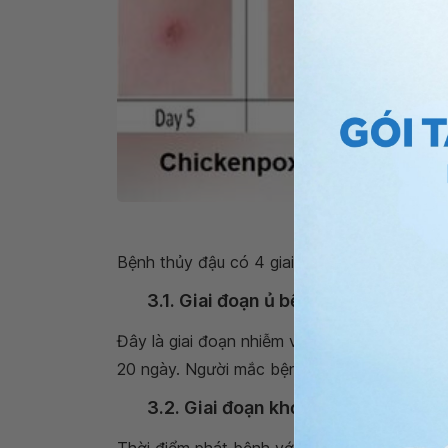
Hình ảnh nốt mụ
Bệnh thủy đậu có 4 giai đoạn phát triển, mỗi
3.1. Giai đoạn ủ bệnh
Đây là giai đoạn nhiễm virus, thời kỳ virus t
20 ngày. Người mắc bệnh lúc này không có bấ
3.2. Giai đoạn khởi phát (phát bệnh