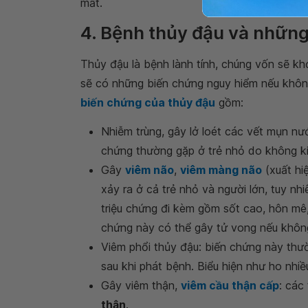
mất.
4. Bệnh thủy đậu và nhữn
Thủy đậu là bệnh lành tính, chúng vốn sẽ kh
sẽ có những biến chứng nguy hiểm nếu khôn
biến chứng của thủy đậu
gồm:
Nhiễm trùng, gây lở loét các vết mụn nư
chứng thường gặp ở trẻ nhỏ do không ki
Gây
viêm não
,
viêm màng não
(xuất hi
xảy ra ở cả trẻ nhỏ và người lớn, tuy nh
triệu chứng đi kèm gồm sốt cao, hôn mê, c
chứng này có thể gây tử vong nếu không 
Viêm phổi thủy đậu: biến chứng này thườ
sau khi phát bệnh. Biểu hiện như ho nhiề
Gây viêm thận,
viêm cầu thận cấp
: các
thận
.