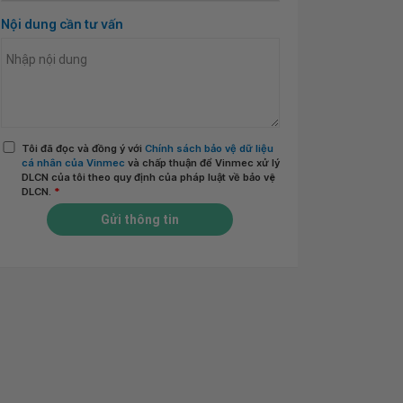
Nội dung cần tư vấn
Tôi đã đọc và đồng ý với
Chính sách bảo vệ dữ liệu
cá nhân của Vinmec
và chấp thuận để Vinmec xử lý
DLCN của tôi theo quy định của pháp luật về bảo vệ
DLCN.
*
Gửi thông tin