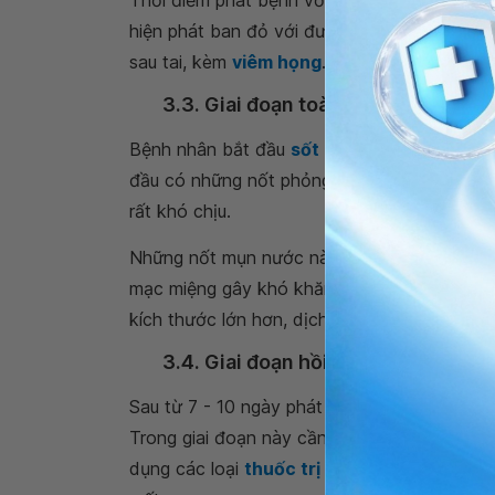
Thời điểm phát bệnh với những triệu chứng n
hiện phát ban đỏ với đường kính vài milime
sau tai, kèm
viêm họng
.
3.3. Giai đoạn toàn phát
Bệnh nhân bắt đầu
sốt cao
, chán ăn, buồn 
đầu có những nốt phỏng nước hình tròn, đườ
rất khó chịu.
Những nốt mụn nước này xuất hiện toàn thâ
mạc miệng gây khó khăn trong việc ăn uống
kích thước lớn hơn, dịch bên trong mụn nư
3.4. Giai đoạn hồi phục
Sau từ 7 - 10 ngày phát bệnh, các mụn nước s
Trong giai đoạn này cần
vệ sinh các vết th
dụng các loại
thuốc trị sẹo
, thuốc trị thâm.