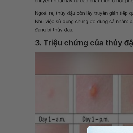
chuyện) hoặc lây từ các chất dịch ở nốt ph
Ngoài ra, thủy đậu còn lây truyền gián tiếp
Như việc sử dụng chung đồ dùng cá nhân: bà
đang bị thủy đậu.
3. Triệu chứng của thủy đậ