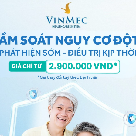
n nước thủy đậu qua từng ngày
 giai đoạn có dấu hiệu khác nhau. Cụ thể:
rong người và phát bệnh. Giai đoạn này kéo dài từ 10 -
t kỳ dấu hiệu gì, rất khó để nhận biết.
)