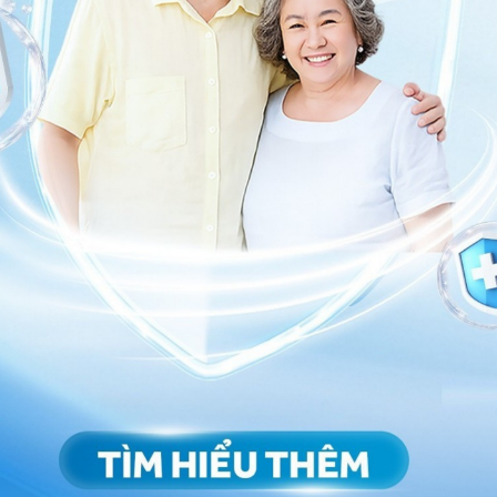
hư sốt nhẹ, nhức đầu, cơ thể mệt mỏi. Bắt đầu xuất
t trong 24 - 48 giờ đầu. Một số bệnh nhân còn có hạch
nôn, mệt mỏi, đau đầu và đau cơ. Các nốt ban đỏ bắt
ng kính từ 1 - 3 mm. Các mụn nước gây ngứa và rát,
n, mọc kín trên cơ thể bệnh nhân. Mọc cả vào niêm
. Một số trường hợp bị nhiễm trùng mụn nước sẽ có
ớc màu đục do chứa mủ.
ẽ tự vỡ ra, khô lại và bong vảy dần hồi phục trở lại.
ủy đậu
cẩn thận, tránh để nhiễm trùng. Kết hợp sử
 Bởi thủy đậu sẽ để lại sẹo rỗ (lõm) sau khi chúng biến