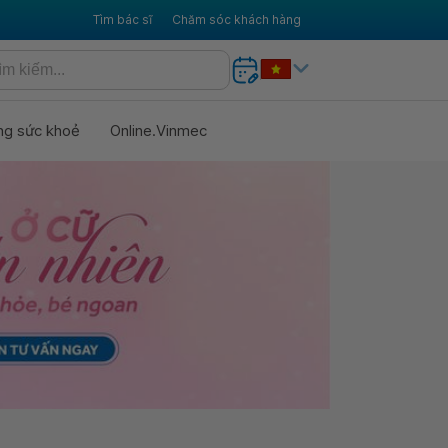
Tìm bác sĩ
Chăm sóc khách hàng
ng sức khoẻ
Online.Vinmec