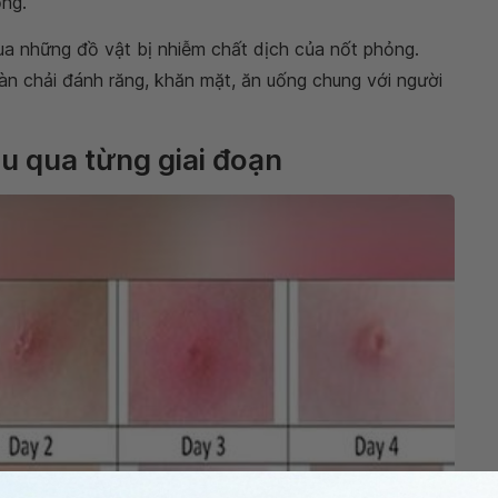
ỏng.
 qua những đồ vật bị nhiễm chất dịch của nốt phỏng.
n chải đánh răng, khăn mặt, ăn uống chung với người
u qua từng giai đoạn